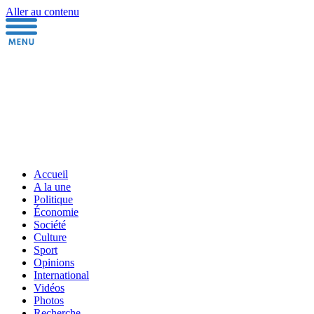
Aller au contenu
Accueil
A la une
Politique
Économie
Société
Culture
Sport
Opinions
International
Vidéos
Photos
Recherche