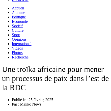
Accueil
A la une
Politique
Économie
Société
Culture
Sport
Opinions
International
Vidéos
Photos
Recherche
Une troïka africaine pour mener
un processus de paix dans l’est de
la RDC
Publié le :
25 février, 2025
Par :
Maliko News