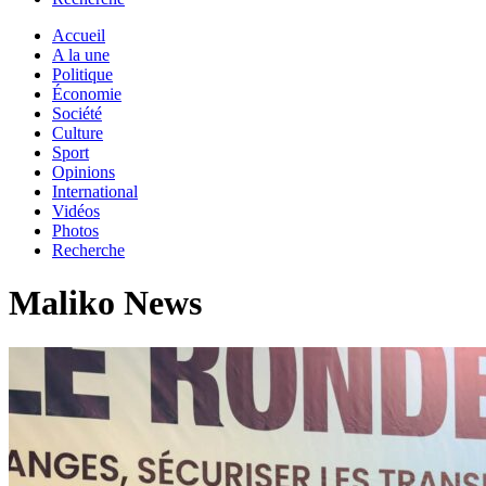
Accueil
A la une
Politique
Économie
Société
Culture
Sport
Opinions
International
Vidéos
Photos
Recherche
Maliko News