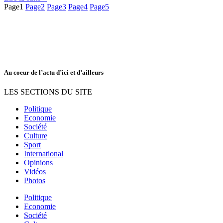
Page
1
Page
2
Page
3
Page
4
Page
5
Au coeur de l’actu d’ici et d’ailleurs
LES SECTIONS DU SITE
Politique
Economie
Société
Culture
Sport
International
Opinions
Vidéos
Photos
Politique
Economie
Société