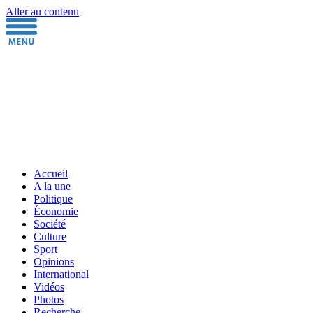
Aller au contenu
Accueil
A la une
Politique
Économie
Société
Culture
Sport
Opinions
International
Vidéos
Photos
Recherche