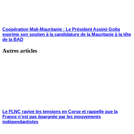
Coopération Mali-Mauritanie : Le Président Assimi Goïta
exprime son soutien à la candidature de la Mauritanie à la tête
de la BAD
Autres articles
Le FLNC ravive les tensions en Corse et rappelle que la
France n’est pas épargnée par les mouvements
indépendantistes