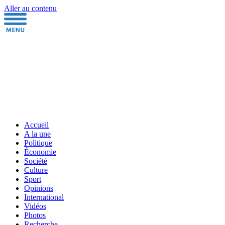
Aller au contenu
Accueil
A la une
Politique
Économie
Société
Culture
Sport
Opinions
International
Vidéos
Photos
Recherche