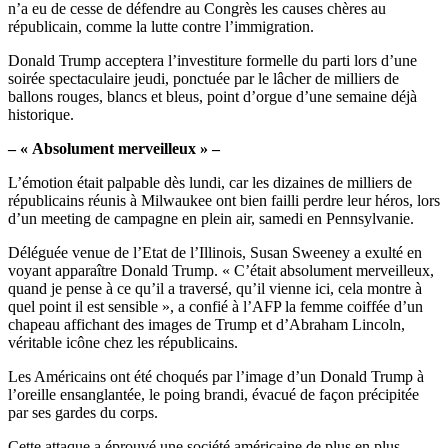
n’a eu de cesse de défendre au Congrès les causes chères au
républicain, comme la lutte contre l’immigration.
Donald Trump acceptera l’investiture formelle du parti lors d’une
soirée spectaculaire jeudi, ponctuée par le lâcher de milliers de
ballons rouges, blancs et bleus, point d’orgue d’une semaine déjà
historique.
– « Absolument merveilleux » –
L’émotion était palpable dès lundi, car les dizaines de milliers de
républicains réunis à Milwaukee ont bien failli perdre leur héros, lors
d’un meeting de campagne en plein air, samedi en Pennsylvanie.
Déléguée venue de l’Etat de l’Illinois, Susan Sweeney a exulté en
voyant apparaître Donald Trump. « C’était absolument merveilleux,
quand je pense à ce qu’il a traversé, qu’il vienne ici, cela montre à
quel point il est sensible », a confié à l’AFP la femme coiffée d’un
chapeau affichant des images de Trump et d’Abraham Lincoln,
véritable icône chez les républicains.
Les Américains ont été choqués par l’image d’un Donald Trump à
l’oreille ensanglantée, le poing brandi, évacué de façon précipitée
par ses gardes du corps.
Cette attaque a éprouvé une société américaine de plus en plus