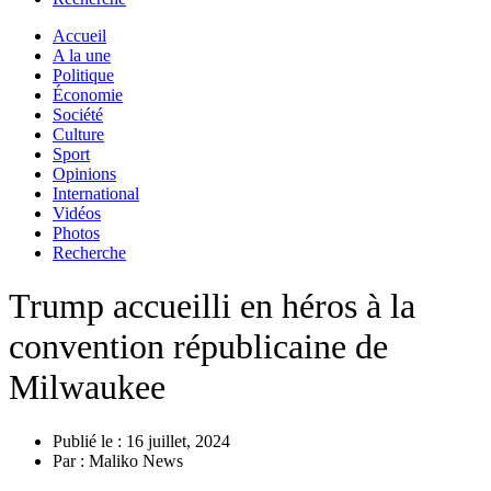
Accueil
A la une
Politique
Économie
Société
Culture
Sport
Opinions
International
Vidéos
Photos
Recherche
Trump accueilli en héros à la
convention républicaine de
Milwaukee
Publié le :
16 juillet, 2024
Par :
Maliko News