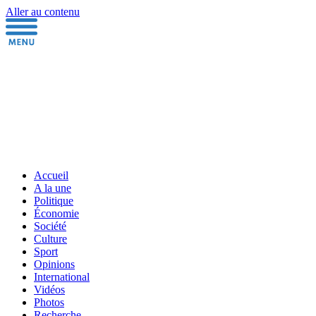
Aller au contenu
Accueil
A la une
Politique
Économie
Société
Culture
Sport
Opinions
International
Vidéos
Photos
Recherche