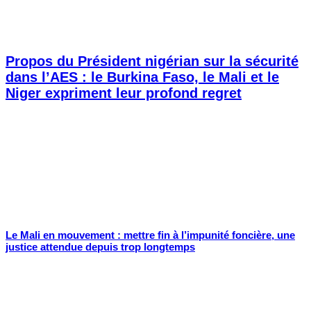
Propos du Président nigérian sur la sécurité
dans l’AES : le Burkina Faso, le Mali et le
Niger expriment leur profond regret
Le Mali en mouvement : mettre fin à l’impunité foncière, une
justice attendue depuis trop longtemps