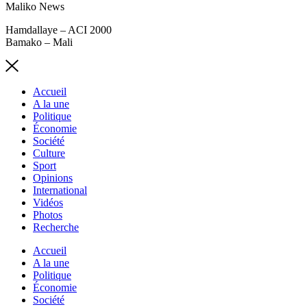
Maliko News
Hamdallaye – ACI 2000
Bamako – Mali
Accueil
A la une
Politique
Économie
Société
Culture
Sport
Opinions
International
Vidéos
Photos
Recherche
Accueil
A la une
Politique
Économie
Société