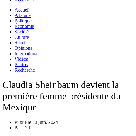
Accueil
A la une
Politique
Économie
Société
Culture
Sport
Opinions
International
Vidéos
Photos
Recherche
Claudia Sheinbaum devient la
première femme présidente du
Mexique
Publié le :
3 juin, 2024
Par :
YT