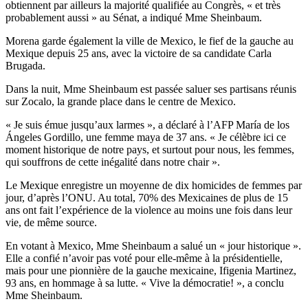
obtiennent par ailleurs la majorité qualifiée au Congrès, « et très
probablement aussi » au Sénat, a indiqué Mme Sheinbaum.
Morena garde également la ville de Mexico, le fief de la gauche au
Mexique depuis 25 ans, avec la victoire de sa candidate Carla
Brugada.
Dans la nuit, Mme Sheinbaum est passée saluer ses partisans réunis
sur Zocalo, la grande place dans le centre de Mexico.
« Je suis émue jusqu’aux larmes », a déclaré à l’AFP María de los
Ángeles Gordillo, une femme maya de 37 ans. « Je célèbre ici ce
moment historique de notre pays, et surtout pour nous, les femmes,
qui souffrons de cette inégalité dans notre chair ».
Le Mexique enregistre un moyenne de dix homicides de femmes par
jour, d’après l’ONU. Au total, 70% des Mexicaines de plus de 15
ans ont fait l’expérience de la violence au moins une fois dans leur
vie, de même source.
En votant à Mexico, Mme Sheinbaum a salué un « jour historique ».
Elle a confié n’avoir pas voté pour elle-même à la présidentielle,
mais pour une pionnière de la gauche mexicaine, Ifigenia Martinez,
93 ans, en hommage à sa lutte. « Vive la démocratie! », a conclu
Mme Sheinbaum.