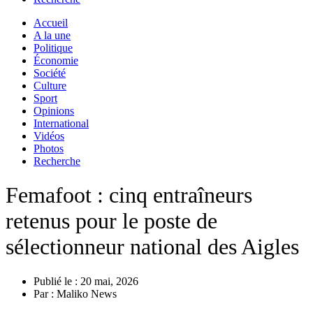
Accueil
A la une
Politique
Économie
Société
Culture
Sport
Opinions
International
Vidéos
Photos
Recherche
Femafoot : cinq entraîneurs
retenus pour le poste de
sélectionneur national des Aigles
Publié le :
20 mai, 2026
Par :
Maliko News