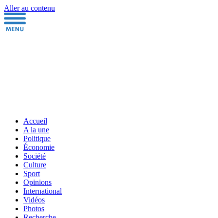
Aller au contenu
Accueil
A la une
Politique
Économie
Société
Culture
Sport
Opinions
International
Vidéos
Photos
Recherche