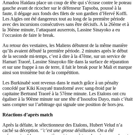
Amadou Haidara place un coup de tête qui s’écrase contre le poteau
gauche avant de ricocher sur le défenseur Tapsoba, poussé à la
faute, il dégage aux fonds des filets de son gardien d’Hervé Koffi.
Les Aigles ont été dangereux tout au long de la première période
avec des incursions consécutives sans être décisifs. A la 26
ème
et à
la 36
ème
minute, l’attaquant auxerrois, Lassine Sinayoko a eu
l’occasion de faire le break.
Au retour des vestiaires, les Maliens débutent de la même manière
qu’ils avaient débuté la première période. 2 minutes après le début
de la seconde mi-temps, c’est à dire à la 47
ème
, sur un service de
Hamari Traoré, Lassine Sinayoko file dans la surface de réparation
et sur une frappe à ras de terre, il fait le break pour le Mali et marque
ainsi son troisième but de la compétition.
Les Burkinabè sont revenus dans le match grâce à un pénalty
concédé par Kiki Kouyaté transformé avec sang-froid par le
capitaine Bertrand Traoré à la 57
ème
minute. Les Etalons ont cru
égaliser à la 90
ème
minute sur une tête d’Issoufou Dayo, mais c’était
sans compter sur l’arbitrage qui signale une position de hors-jeu.
Réactions d’après match
Après la défaite, le sélectionneur des Etalons, Hubert Velud n’a
caché sa déception. ‘
’c’est une grosse désillusion. On a été