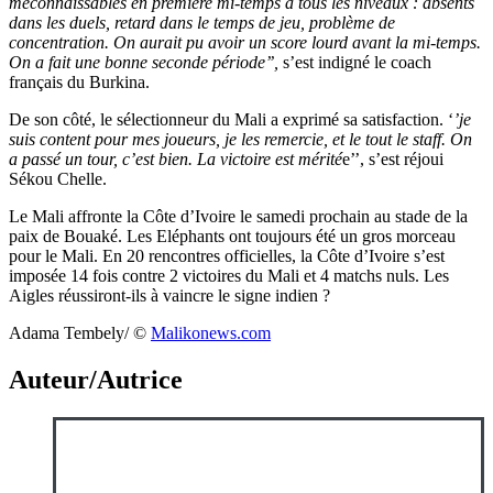
méconnaissables en première mi-temps à tous les niveaux : absents
dans les duels, retard dans le temps de jeu, problème de
concentration. On aurait pu avoir un score lourd avant la mi-temps.
On a fait une bonne seconde période’’,
s’est indigné le coach
français du Burkina.
De son côté, le sélectionneur du Mali a exprimé sa satisfaction. ‘
’je
suis content pour mes joueurs, je les remercie, et le tout le staff. On
a passé un tour, c’est bien. La victoire est mérité
e’’, s’est réjoui
Sékou Chelle.
Le Mali affronte la Côte d’Ivoire le samedi prochain au stade de la
paix de Bouaké. Les Eléphants ont toujours été un gros morceau
pour le Mali. En 20 rencontres officielles, la Côte d’Ivoire s’est
imposée 14 fois contre 2 victoires du Mali et 4 matchs nuls. Les
Aigles réussiront-ils à vaincre le signe indien ?
Adama Tembely/ ©️
Malikonews.com
Auteur/Autrice