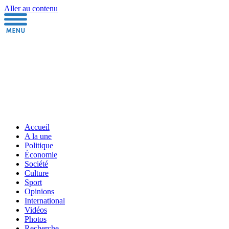
Aller au contenu
Accueil
A la une
Politique
Économie
Société
Culture
Sport
Opinions
International
Vidéos
Photos
Recherche