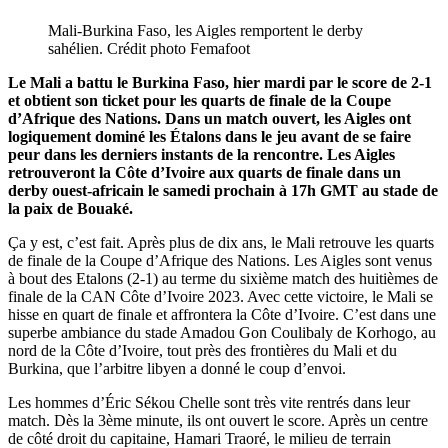
Mali-Burkina Faso, les Aigles remportent le derby
sahélien. Crédit photo Femafoot
Le Mali a battu le Burkina Faso, hier mardi par le score de 2-1
et obtient son ticket pour les quarts de finale de la Coupe
d’Afrique des Nations. Dans un match ouvert, les Aigles ont
logiquement dominé les Étalons dans le jeu avant de se faire
peur dans les derniers instants de la rencontre. Les Aigles
retrouveront la Côte d’Ivoire aux quarts de finale dans un
derby ouest-africain le samedi prochain à 17h GMT au stade de
la paix de Bouaké.
Ça y est, c’est fait. Après plus de dix ans, le Mali retrouve les quarts
de finale de la Coupe d’Afrique des Nations. Les Aigles sont venus
à bout des Etalons (2-1) au terme du sixième match des huitièmes de
finale de la CAN Côte d’Ivoire 2023. Avec cette victoire, le Mali se
hisse en quart de finale et affrontera la Côte d’Ivoire. C’est dans une
superbe ambiance du stade Amadou Gon Coulibaly de Korhogo, au
nord de la Côte d’Ivoire, tout près des frontières du Mali et du
Burkina, que l’arbitre libyen a donné le coup d’envoi.
Les hommes d’Éric Sékou Chelle sont très vite rentrés dans leur
match. Dès la 3
ème
minute, ils ont ouvert le score. Après un centre
de côté droit du capitaine, Hamari Traoré, le milieu de terrain