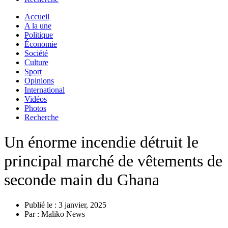
Accueil
A la une
Politique
Économie
Société
Culture
Sport
Opinions
International
Vidéos
Photos
Recherche
Un énorme incendie détruit le
principal marché de vêtements de
seconde main du Ghana
Publié le :
3 janvier, 2025
Par :
Maliko News