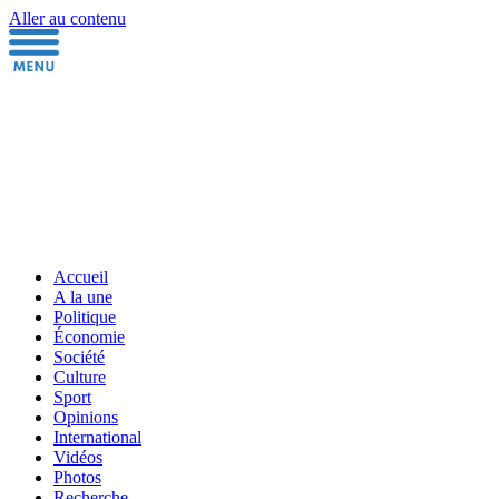
Aller au contenu
Accueil
A la une
Politique
Économie
Société
Culture
Sport
Opinions
International
Vidéos
Photos
Recherche