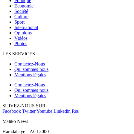
Politique
Economie
Société
Culture
Sport
International
Opinions
Vidéos
Photos
LES SERVICES
Contactez-Nous
Qui sommes-nous
Mentions légales
Contactez-Nous
Qui sommes-nous
Mentions légales
SUIVEZ-NOUS SUR
Facebook
Twitter
Youtube
Linkedin
Rss
Maliko News
Hamdallaye – ACI 2000