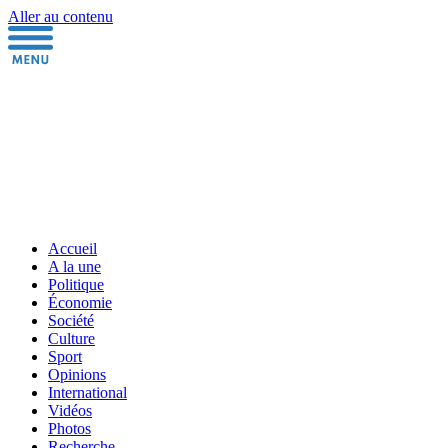
Aller au contenu
Accueil
A la une
Politique
Économie
Société
Culture
Sport
Opinions
International
Vidéos
Photos
Recherche