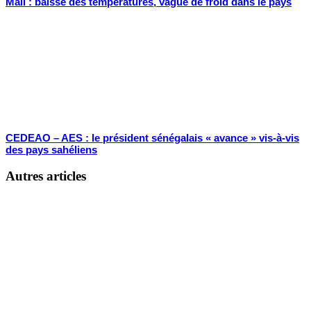
Mali : baisse des températures, vague de froid dans le pays
CEDEAO – AES : le président sénégalais « avance » vis-à-vis
des pays sahéliens
Autres articles