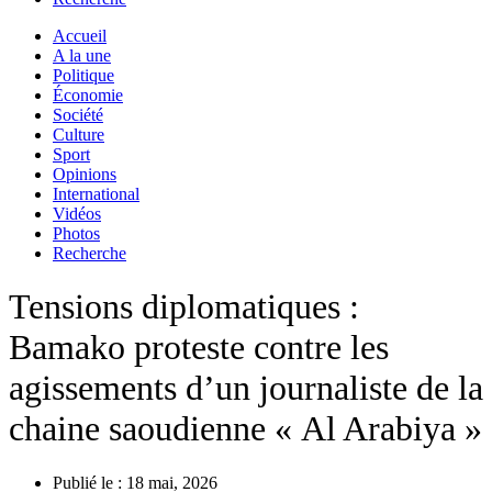
Accueil
A la une
Politique
Économie
Société
Culture
Sport
Opinions
International
Vidéos
Photos
Recherche
Tensions diplomatiques :
Bamako proteste contre les
agissements d’un journaliste de la
chaine saoudienne « Al Arabiya »
Publié le :
18 mai, 2026