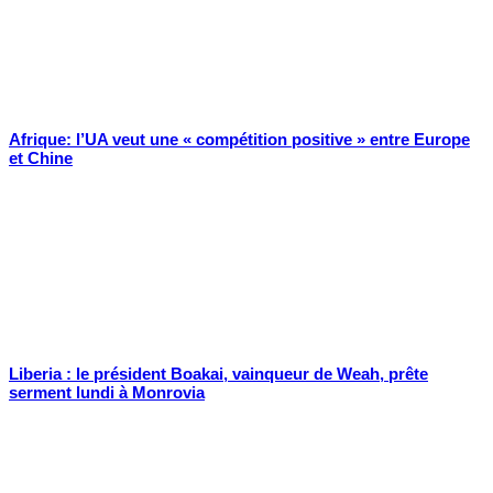
Afrique: l’UA veut une « compétition positive » entre Europe
et Chine
Liberia : le président Boakai, vainqueur de Weah, prête
serment lundi à Monrovia