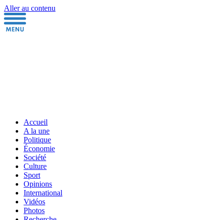
Aller au contenu
Accueil
A la une
Politique
Économie
Société
Culture
Sport
Opinions
International
Vidéos
Photos
Recherche