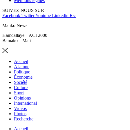
Mentions légales
SUIVEZ-NOUS SUR
Facebook
Twitter
Youtube
Linkedin
Rss
Maliko News
Hamdallaye – ACI 2000
Bamako – Mali
Accueil
A la une
Politique
Économie
Société
Culture
Sport
Opinions
International
Vidéos
Photos
Recherche
Accueil