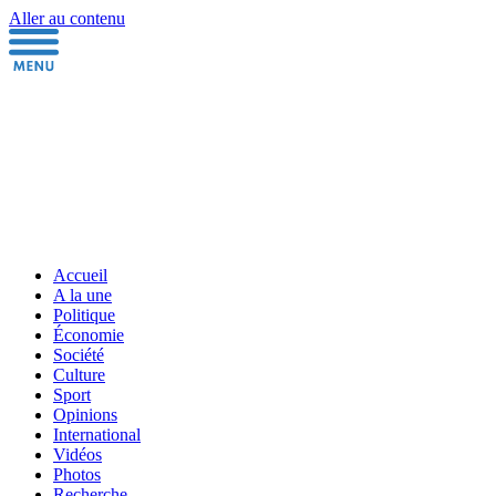
Aller au contenu
Accueil
A la une
Politique
Économie
Société
Culture
Sport
Opinions
International
Vidéos
Photos
Recherche