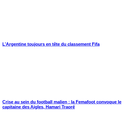
L’Argentine toujours en tête du classement Fifa
Crise au sein du football malien : la Femafoot convoque le
capitaine des Aigles, Hamari Traoré