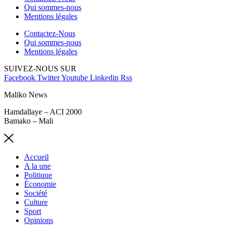
Qui sommes-nous
Mentions légales
Contactez-Nous
Qui sommes-nous
Mentions légales
SUIVEZ-NOUS SUR
Facebook
Twitter
Youtube
Linkedin
Rss
Maliko News
Hamdallaye – ACI 2000
Bamako – Mali
Accueil
A la une
Politique
Économie
Société
Culture
Sport
Opinions