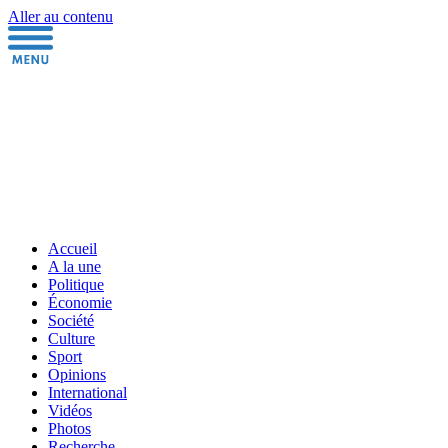
Aller au contenu
Accueil
A la une
Politique
Économie
Société
Culture
Sport
Opinions
International
Vidéos
Photos
Recherche