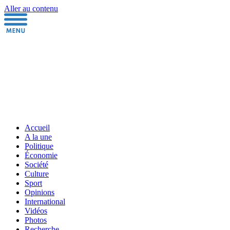
Aller au contenu
Accueil
A la une
Politique
Économie
Société
Culture
Sport
Opinions
International
Vidéos
Photos
Recherche