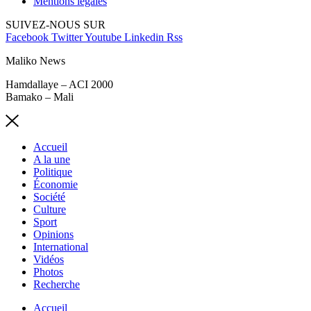
Mentions légales
SUIVEZ-NOUS SUR
Facebook
Twitter
Youtube
Linkedin
Rss
Maliko News
Hamdallaye – ACI 2000
Bamako – Mali
Accueil
A la une
Politique
Économie
Société
Culture
Sport
Opinions
International
Vidéos
Photos
Recherche
Accueil