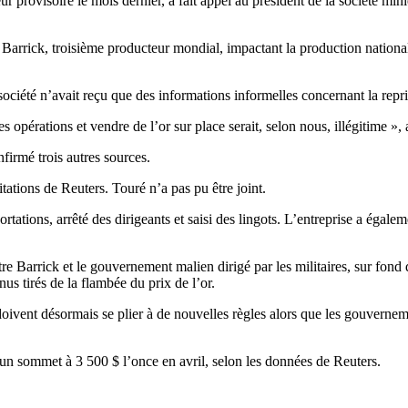
provisoire le mois dernier, a fait appel au président de la société mini
Barrick, troisième producteur mondial, impactant la production nationale e
ociété n’avait reçu que des informations informelles concernant la repris
es opérations et vendre de l’or sur place serait, selon nous, illégitime »,
firmé trois autres sources.
tations de Reuters. Touré n’a pas pu être joint.
ortations, arrêté des dirigeants et saisi des lingots. L’entreprise a égal
re Barrick et le gouvernement malien dirigé par les militaires, sur fond
us tirés de la flambée du prix de l’or.
, doivent désormais se plier à de nouvelles règles alors que les gouvern
 un sommet à 3 500 $ l’once en avril, selon les données de Reuters.