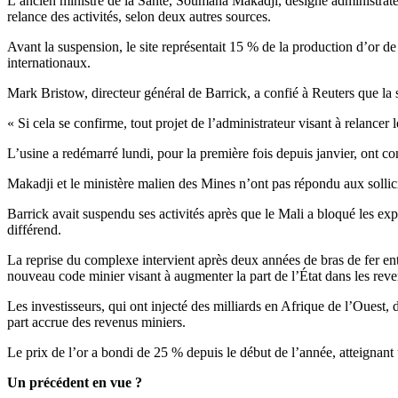
L’ancien ministre de la Santé, Soumana Makadji, désigné administrateur 
relance des activités, selon deux autres sources.
Avant la suspension, le site représentait 15 % de la production d’or de 
internationaux.
Mark Bristow, directeur général de Barrick, a confié à Reuters que la s
« Si cela se confirme, tout projet de l’administrateur visant à relancer l
L’usine a redémarré lundi, pour la première fois depuis janvier, ont con
Makadji et le ministère malien des Mines n’ont pas répondu aux sollici
Barrick avait suspendu ses activités après que le Mali a bloqué les exp
différend.
La reprise du complexe intervient après deux années de bras de fer ent
nouveau code minier visant à augmenter la part de l’État dans les reven
Les investisseurs, qui ont injecté des milliards en Afrique de l’Ouest
part accrue des revenus miniers.
Le prix de l’or a bondi de 25 % depuis le début de l’année, atteignant
Un précédent en vue ?