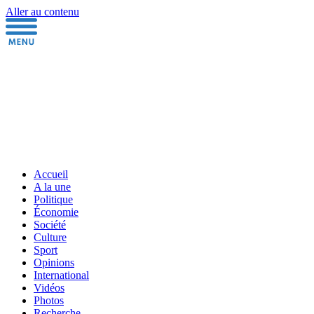
Aller au contenu
Accueil
A la une
Politique
Économie
Société
Culture
Sport
Opinions
International
Vidéos
Photos
Recherche