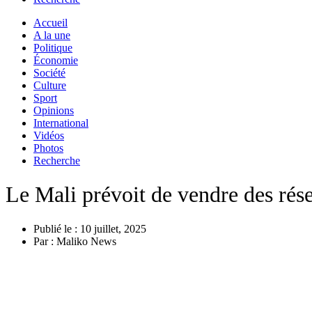
Accueil
A la une
Politique
Économie
Société
Culture
Sport
Opinions
International
Vidéos
Photos
Recherche
Le Mali prévoit de vendre des rés
Publié le :
10 juillet, 2025
Par :
Maliko News