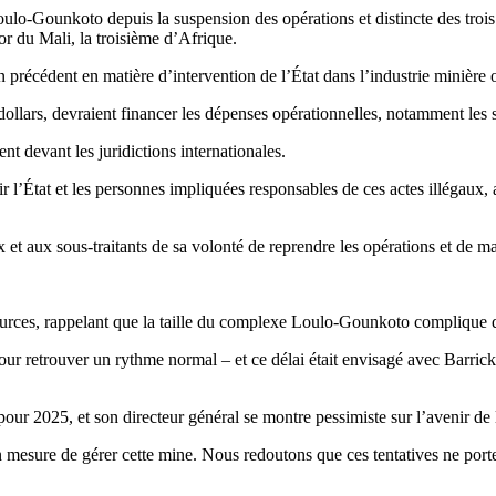
Loulo-Gounkoto depuis la suspension des opérations et distincte des trois 
or du Mali, la troisième d’Afrique.
 précédent en matière d’intervention de l’État dans l’industrie minière o
llars, devraient financer les dépenses opérationnelles, notamment les sal
t devant les juridictions internationales.
r l’État et les personnes impliquées responsables de ces actes illégaux,
t aux sous-traitants de sa volonté de reprendre les opérations et de main
sources, rappelant que la taille du complexe Loulo-Gounkoto complique 
our retrouver un rythme normal – et ce délai était envisagé avec Barric
pour 2025, et son directeur général se montre pessimiste sur l’avenir de 
en mesure de gérer cette mine. Nous redoutons que ces tentatives ne por