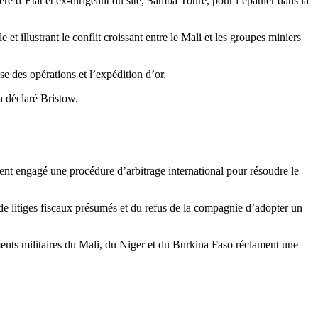
ère d’État et ex-dirigeant du site, Samba Touré, pour l’épauler dans la
t illustrant le conflit croissant entre le Mali et les groupes miniers
e des opérations et l’expédition d’or.
 a déclaré Bristow.
ement engagé une procédure d’arbitrage international pour résoudre le
 de litiges fiscaux présumés et du refus de la compagnie d’adopter un
ements militaires du Mali, du Niger et du Burkina Faso réclament une