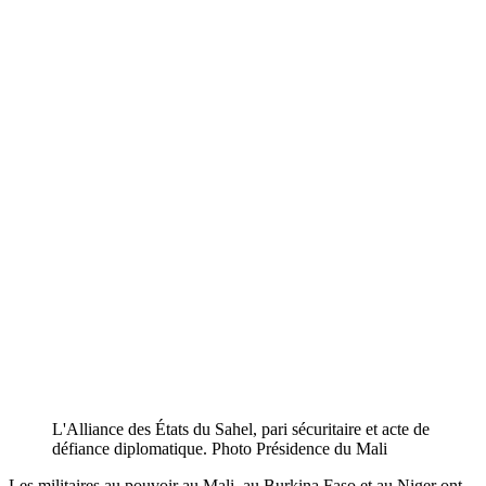
L'Alliance des États du Sahel, pari sécuritaire et acte de
défiance diplomatique. Photo Présidence du Mali
Les militaires au pouvoir au Mali, au Burkina Faso et au Niger ont