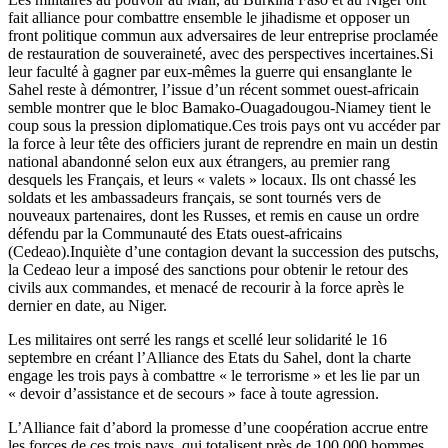
fait alliance pour combattre ensemble le jihadisme et opposer un
front politique commun aux adversaires de leur entreprise proclamée
de restauration de souveraineté, avec des perspectives incertaines.Si
leur faculté à gagner par eux-mêmes la guerre qui ensanglante le
Sahel reste à démontrer, l’issue d’un récent sommet ouest-africain
semble montrer que le bloc Bamako-Ouagadougou-Niamey tient le
coup sous la pression diplomatique.Ces trois pays ont vu accéder par
la force à leur tête des officiers jurant de reprendre en main un destin
national abandonné selon eux aux étrangers, au premier rang
desquels les Français, et leurs « valets » locaux. Ils ont chassé les
soldats et les ambassadeurs français, se sont tournés vers de
nouveaux partenaires, dont les Russes, et remis en cause un ordre
défendu par la Communauté des Etats ouest-africains
(Cedeao).Inquiète d’une contagion devant la succession des putschs,
la Cedeao leur a imposé des sanctions pour obtenir le retour des
civils aux commandes, et menacé de recourir à la force après le
dernier en date, au Niger.
Les militaires ont serré les rangs et scellé leur solidarité le 16
septembre en créant l’Alliance des Etats du Sahel, dont la charte
engage les trois pays à combattre « le terrorisme » et les lie par un
« devoir d’assistance et de secours » face à toute agression.
L’Alliance fait d’abord la promesse d’une coopération accrue entre
les forces de ces trois pays, qui totalisent près de 100.000 hommes.