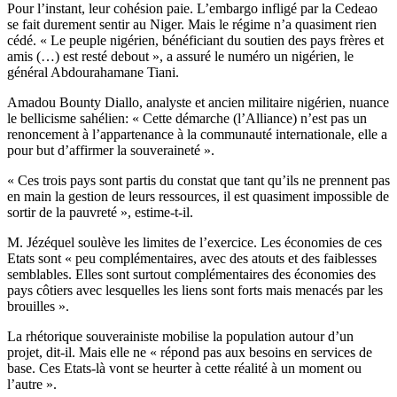
Pour l’instant, leur cohésion paie. L’embargo infligé par la Cedeao
se fait durement sentir au Niger. Mais le régime n’a quasiment rien
cédé. « Le peuple nigérien, bénéficiant du soutien des pays frères et
amis (…) est resté debout », a assuré le numéro un nigérien, le
général Abdourahamane Tiani.
Amadou Bounty Diallo, analyste et ancien militaire nigérien, nuance
le bellicisme sahélien: « Cette démarche (l’Alliance) n’est pas un
renoncement à l’appartenance à la communauté internationale, elle a
pour but d’affirmer la souveraineté ».
« Ces trois pays sont partis du constat que tant qu’ils ne prennent pas
en main la gestion de leurs ressources, il est quasiment impossible de
sortir de la pauvreté », estime-t-il.
M. Jézéquel soulève les limites de l’exercice. Les économies de ces
Etats sont « peu complémentaires, avec des atouts et des faiblesses
semblables. Elles sont surtout complémentaires des économies des
pays côtiers avec lesquelles les liens sont forts mais menacés par les
brouilles ».
La rhétorique souverainiste mobilise la population autour d’un
projet, dit-il. Mais elle ne « répond pas aux besoins en services de
base. Ces Etats-là vont se heurter à cette réalité à un moment ou
l’autre ».