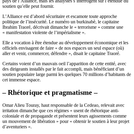
pays de l’Alliance, mais les analystes s’interrogent sur l’étendue du
soutien qu’elle peut fournir.
L’Alliance est d’abord sécuritaire et escamote toute approche
politique de l’insécurité. Le numéro un burkinabè, le capitaine
Ibrahim Traoré, décrivait dimanche le « terrorisme » comme une
« manifestation violente de l’impérialisme ».
Elle a vocation à être étendue au développement économique et les
officiels envisagent de faire « de nos espaces un seul espace (où)
aller et venir, commercer, défendre », disait le capitaine Traoré.
Certains voient d’un mauvais oeil l’apparition de cette entité, avec
des dirigeants installés par le fait accompli, mais bénéficiant d’un
soutien populaire large parmi les quelques 70 millions d’habitants de
cet immense espace.
– Rhétorique et pragmatisme –
Omar Alieu Touray, haut responsable de la Cedeao, relevait avec
irritation dimanche que ces régimes « usent de rhétorique anti-
coloniale et de propagande et présentent leurs agissements comme
un mouvement de libération » pour « obtenir le soutien à leur projet
d’aventuriers ».