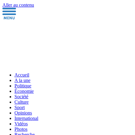
Aller au contenu
Accueil
A la une
Politique
Économie
Société
Culture
Sport
Opinions
International
Vidéos
Photos
Recherche