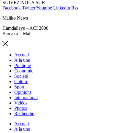
SUIVEZ-NOUS SUR
Facebook
Twitter
Youtube
Linkedin
Rss
Maliko News
Hamdallaye – ACI 2000
Bamako – Mali
Accueil
A la une
Politique
Économie
Société
Culture
Sport
Opinions
International
Vidéos
Photos
Recherche
Accueil
A la une