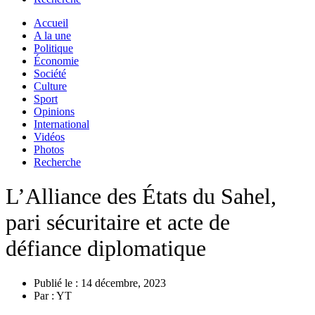
Accueil
A la une
Politique
Économie
Société
Culture
Sport
Opinions
International
Vidéos
Photos
Recherche
L’Alliance des États du Sahel,
pari sécuritaire et acte de
défiance diplomatique
Publié le :
14 décembre, 2023
Par :
YT