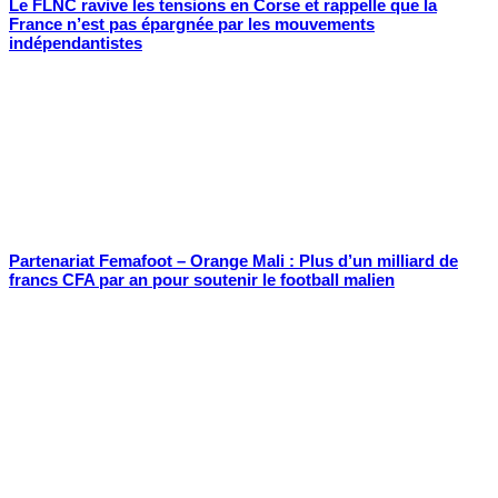
Le FLNC ravive les tensions en Corse et rappelle que la
France n’est pas épargnée par les mouvements
indépendantistes
Partenariat Femafoot – Orange Mali : Plus d’un milliard de
francs CFA par an pour soutenir le football malien