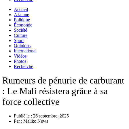
Accueil
A la une
Politique
Économie
Société
Culture
Sport
Opinions
International
Vidéos
Photos
Recherche
Rumeurs de pénurie de carburant
: Le Mali résistera grâce à sa
force collective
Publié le :
26 septembre, 2025
Par :
Maliko News