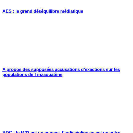
AES : le grand déséquilibre médiatique
A propos des supposées accusations d’exactions sur les
populations de Tinzaouatène
RDC : le M23 est un ennemi, l’indiscipline en est un autre