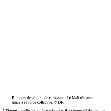
Rumeurs de pénurie de carburant : Le Mali résistera
grâce à sa force collective. © DR
À l’heure actuelle, marquée par la crise, il est impératif de prendre