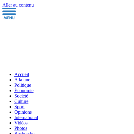
Aller au contenu
Accueil
A la une
Politique
Économie
Société
Culture
Sport
Opinions
International
Vidéos
Photos
Recherche