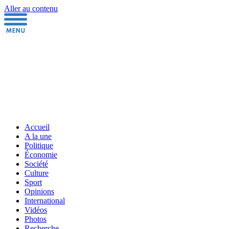
Aller au contenu
Accueil
A la une
Politique
Économie
Société
Culture
Sport
Opinions
International
Vidéos
Photos
Recherche