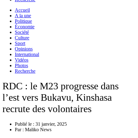
Accueil
A la une
Politique
Économie
Société
Culture
Sport
Opinions
International
Vidéos
Photos
Recherche
RDC : le M23 progresse dans
l’est vers Bukavu, Kinshasa
recrute des volontaires
Publié le :
31 janvier, 2025
Par :
Maliko News