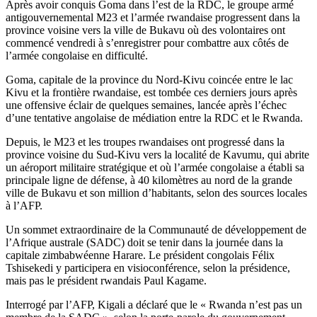
Après avoir conquis Goma dans l’est de la RDC, le groupe armé
antigouvernemental M23 et l’armée rwandaise progressent dans la
province voisine vers la ville de Bukavu où des volontaires ont
commencé vendredi à s’enregistrer pour combattre aux côtés de
l’armée congolaise en difficulté.
Goma, capitale de la province du Nord-Kivu coincée entre le lac
Kivu et la frontière rwandaise, est tombée ces derniers jours après
une offensive éclair de quelques semaines, lancée après l’échec
d’une tentative angolaise de médiation entre la RDC et le Rwanda.
Depuis, le M23 et les troupes rwandaises ont progressé dans la
province voisine du Sud-Kivu vers la localité de Kavumu, qui abrite
un aéroport militaire stratégique et où l’armée congolaise a établi sa
principale ligne de défense, à 40 kilomètres au nord de la grande
ville de Bukavu et son million d’habitants, selon des sources locales
à l’AFP.
Un sommet extraordinaire de la Communauté de développement de
l’Afrique australe (SADC) doit se tenir dans la journée dans la
capitale zimbabwéenne Harare. Le président congolais Félix
Tshisekedi y participera en visioconférence, selon la présidence,
mais pas le président rwandais Paul Kagame.
Interrogé par l’AFP, Kigali a déclaré que le « Rwanda n’est pas un