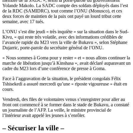
membre de la SADC », selon la porte-parole du gouvernement
Yolande Makolo. La SADC compte des soldats déployés dans l’est
de la RDC (SAMIDRC), tout comme l’ONU (Monusco), et ces
deux forces de maintien de la paix ont payé un lourd tribut cette
semaine, avec 17 tués.
L’ONU s’est dite jeudi « très inquiète » sur la situation dans le Sud-
Kivu, « qui reste très volatile, avec des informations crédibles de
l’avancée rapide du M23 vers la ville de Bukavu », selon Stéphane
Dujarric, porte-parole du secrétaire général de l’ONU.
« Nous sommes à Goma pour y rester » et « nous allons continuer la
marche de libération jusqu’à Kinshasa », avait déclaré auparavant un
cadre du M23 lors d’une conférence de presse à Goma.
Face à l’aggravation de la situation, le président congolais Félix
Tshisekedi a assuré mercredi qu’une « riposte vigoureuse » était en
cours.
Vendredi, des files de volontaires venus s’enregistrer pour aller au
front ont commencé à se former dans le stade de Bukavu, a constaté
un journaliste de l’AFP. La veille, le ministre provincial de
l’Intérieur avait appelé les jeunes à s’enrôler.
– Sécuriser la ville –