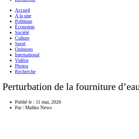
Accueil
A la une
Politique
Économie
Société
Culture
Sport
Opinions
International
Vidéos
Photos
Recherche
Perturbation de la fourniture d’e
Publié le :
11 mai, 2026
Par :
Maliko News