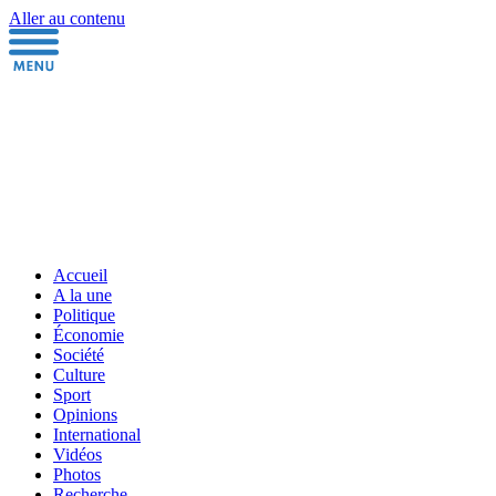
Aller au contenu
Accueil
A la une
Politique
Économie
Société
Culture
Sport
Opinions
International
Vidéos
Photos
Recherche