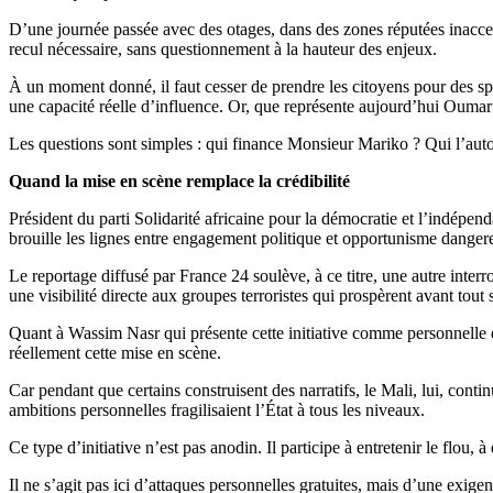
D’une journée passée avec des otages, dans des zones réputées inaccessib
recul nécessaire, sans questionnement à la hauteur des enjeux.
À un moment donné, il faut cesser de prendre les citoyens pour des spec
une capacité réelle d’influence. Or, que représente aujourd’hui Oumar M
Les questions sont simples : qui finance Monsieur Mariko ? Qui l’autori
Quand la mise en scène remplace la crédibilité
Président du parti Solidarité africaine pour la démocratie et l’indépen
brouille les lignes entre engagement politique et opportunisme danger
Le reportage diffusé par France 24 soulève, à ce titre, une autre interro
une visibilité directe aux groupes terroristes qui prospèrent avant tout
Quant à Wassim Nasr qui présente cette initiative comme personnelle et 
réellement cette mise en scène.
Car pendant que certains construisent des narratifs, le Mali, lui, continu
ambitions personnelles fragilisaient l’État à tous les niveaux.
Ce type d’initiative n’est pas anodin. Il participe à entretenir le flou, à
Il ne s’agit pas ici d’attaques personnelles gratuites, mais d’une exige