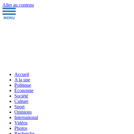
Aller au contenu
Accueil
A la une
Politique
Économie
Société
Culture
Sport
Opinions
International
Vidéos
Photos
Recherche