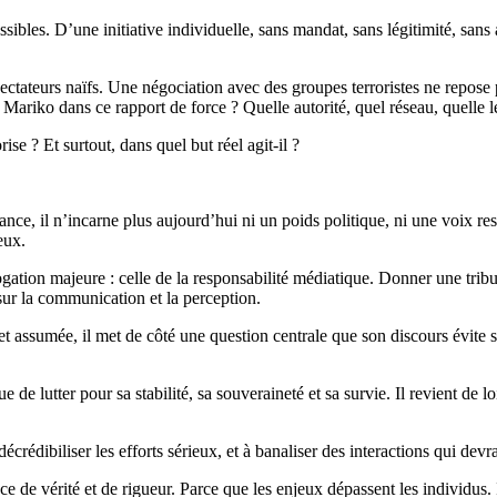
les. D’une initiative individuelle, sans mandat, sans légitimité, sans au
tateurs naïfs. Une négociation avec des groupes terroristes ne repose pa
ariko dans ce rapport de force ? Quelle autorité, quel réseau, quelle lé
se ? Et surtout, dans quel but réel agit-il ?
dance, il n’incarne plus aujourd’hui ni un poids politique, ni une voix r
eux.
gation majeure : celle de la responsabilité médiatique. Donner une tribune
 sur la communication et la perception.
assumée, il met de côté une question centrale que son discours évite soig
e de lutter pour sa stabilité, sa souveraineté et sa survie. Il revient de 
 décrédibiliser les efforts sérieux, et à banaliser des interactions qui dev
nce de vérité et de rigueur. Parce que les enjeux dépassent les individus