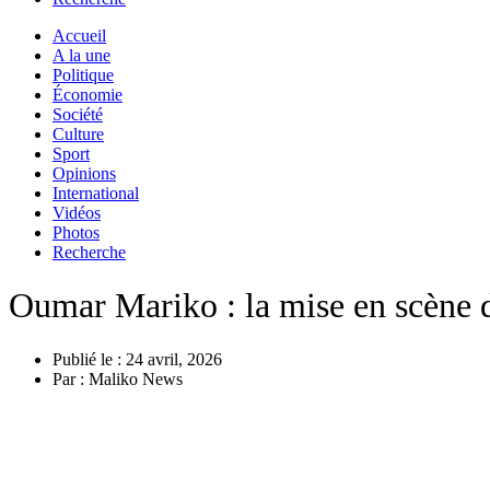
Accueil
A la une
Politique
Économie
Société
Culture
Sport
Opinions
International
Vidéos
Photos
Recherche
Oumar Mariko : la mise en scène 
Publié le :
24 avril, 2026
Par :
Maliko News