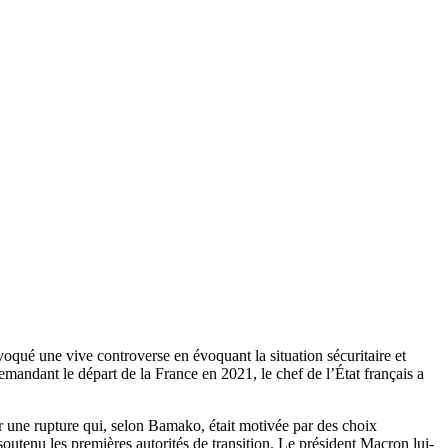
qué une vive controverse en évoquant la situation sécuritaire et
mandant le départ de la France en 2021, le chef de l’État français a
ier une rupture qui, selon Bamako, était motivée par des choix
outenu les premières autorités de transition. Le président Macron lui-