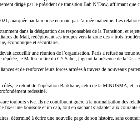
nement dirigé par le président de transition Bah N’Daw, affirmant que ce
2021, marquée par la reprise en main par l’armée malienne. Les relations
notamment dans la désignation des responsables de la Transition, et re
litaires du Mali, redéployant ses troupes vers la zone des « trois fronti
ue, économique et sécuritaire.
evait accueillir une réunion de l’organisation, Paris a refusé sa tenue 
e répétée, le Mali se retire du G5 Sahel, jugeant la présence de la Task 
alliances et de renforcer leurs forces armées à travers de nouveaux parten
côtés, le retrait de l’opération Barkhane, celui de la MINUSMA, et la 
 profondément redessiné.
 toujours vive. Ils ne contribuent guère à la normalisation des relatio
 de fixer une boussole et un cap, tout en sachant s’adapter aux courants 
ires, déterminé à écrire une nouvelle page de son histoire, sans contraint