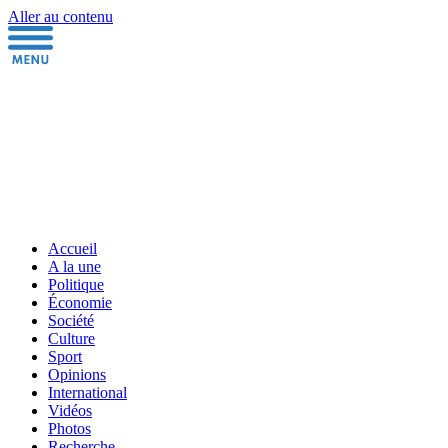
Aller au contenu
Accueil
A la une
Politique
Économie
Société
Culture
Sport
Opinions
International
Vidéos
Photos
Recherche