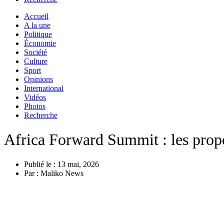
Accueil
A la une
Politique
Économie
Société
Culture
Sport
Opinions
International
Vidéos
Photos
Recherche
Africa Forward Summit : les prop
Publié le :
13 mai, 2026
Par :
Maliko News