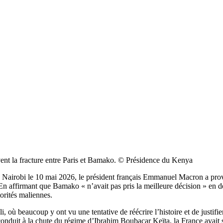
nt la fracture entre Paris et Bamako. © Présidence du Kenya
Nairobi le 10 mai 2026, le président français Emmanuel Macron a provo
n affirmant que Bamako « n’avait pas pris la meilleure décision » en de
orités maliennes.
, où beaucoup y ont vu une tentative de réécrire l’histoire et de justif
onduit à la chute du régime d’Ibrahim Boubacar Keïta, la France avait s