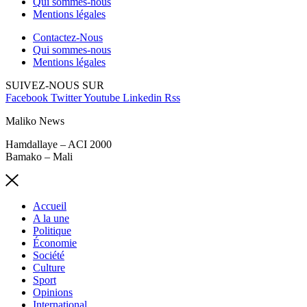
Qui sommes-nous
Mentions légales
Contactez-Nous
Qui sommes-nous
Mentions légales
SUIVEZ-NOUS SUR
Facebook
Twitter
Youtube
Linkedin
Rss
Maliko News
Hamdallaye – ACI 2000
Bamako – Mali
Accueil
A la une
Politique
Économie
Société
Culture
Sport
Opinions
International