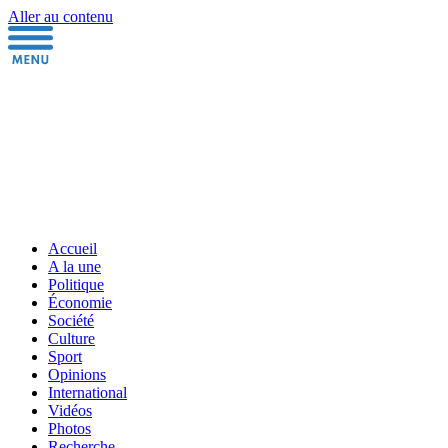
Aller au contenu
Accueil
A la une
Politique
Économie
Société
Culture
Sport
Opinions
International
Vidéos
Photos
Recherche