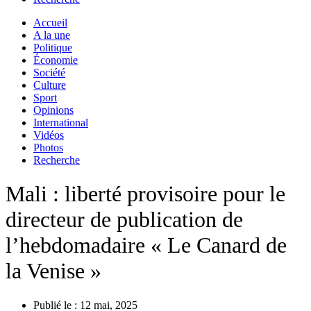
Accueil
A la une
Politique
Économie
Société
Culture
Sport
Opinions
International
Vidéos
Photos
Recherche
Mali : liberté provisoire pour le
directeur de publication de
l’hebdomadaire « Le Canard de
la Venise »
Publié le :
12 mai, 2025