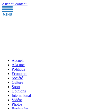
Aller au contenu
Accueil
A la une
Politique
Économie
Société
Culture
Sport
Opinions
International
Vidéos
Photos
Recherche