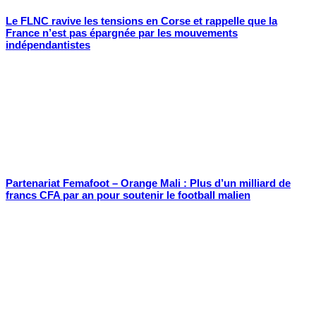
Le FLNC ravive les tensions en Corse et rappelle que la
France n’est pas épargnée par les mouvements
indépendantistes
Partenariat Femafoot – Orange Mali : Plus d’un milliard de
francs CFA par an pour soutenir le football malien