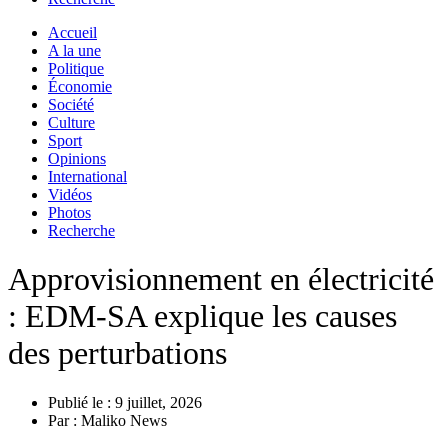
Accueil
A la une
Politique
Économie
Société
Culture
Sport
Opinions
International
Vidéos
Photos
Recherche
Approvisionnement en électricité
: EDM-SA explique les causes
des perturbations
Publié le :
9 juillet, 2026
Par :
Maliko News