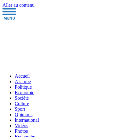
Aller au contenu
Accueil
A la une
Politique
Économie
Société
Culture
Sport
Opinions
International
Vidéos
Photos
Recherche