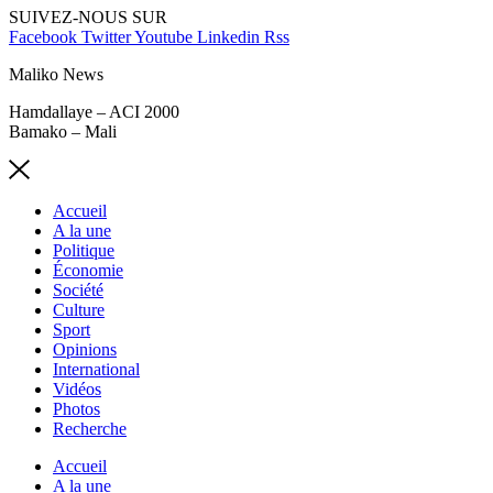
SUIVEZ-NOUS SUR
Facebook
Twitter
Youtube
Linkedin
Rss
Maliko News
Hamdallaye – ACI 2000
Bamako – Mali
Accueil
A la une
Politique
Économie
Société
Culture
Sport
Opinions
International
Vidéos
Photos
Recherche
Accueil
A la une