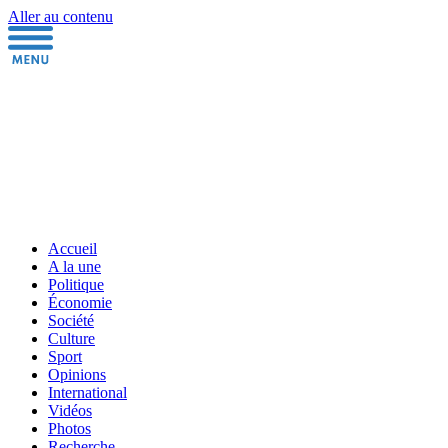
Aller au contenu
Accueil
A la une
Politique
Économie
Société
Culture
Sport
Opinions
International
Vidéos
Photos
Recherche