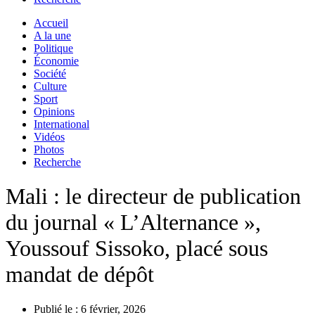
Accueil
A la une
Politique
Économie
Société
Culture
Sport
Opinions
International
Vidéos
Photos
Recherche
Mali : le directeur de publication
du journal « L’Alternance »,
Youssouf Sissoko, placé sous
mandat de dépôt
Publié le :
6 février, 2026