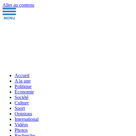
Aller au contenu
Accueil
A la une
Politique
Économie
Société
Culture
Sport
Opinions
International
Vidéos
Photos
Recherche