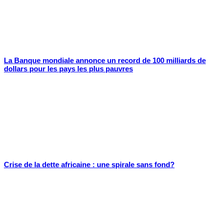
La Banque mondiale annonce un record de 100 milliards de
dollars pour les pays les plus pauvres
Crise de la dette africaine : une spirale sans fond?