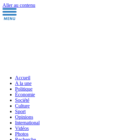
Aller au contenu
Accueil
A la une
Politique
Économie
Société
Culture
Sport
Opinions
International
Vidéos
Photos
Recherche