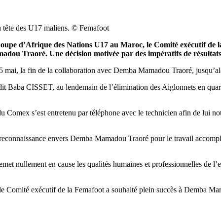
 tête des U17 maliens. © Femafoot
Coupe d’Afrique des Nations U17 au Maroc, le Comité exécutif de l
dou Traoré. Une décision motivée par des impératifs de résultats 
5 mai, la fin de la collaboration avec Demba Mamadou Traoré, jusqu’alo
 dit Baba CISSET, au lendemain de l’élimination des Aiglonnets en qua
Comex s’est entretenu par téléphone avec le technicien afin de lui notifi
connaissance envers Demba Mamadou Traoré pour le travail accompli, s
emet nullement en cause les qualités humaines et professionnelles de l’e
 le Comité exécutif de la Femafoot a souhaité plein succès à Demba Mam