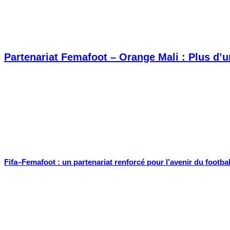
Partenariat Femafoot – Orange Mali : Plus d’un
Fifa–Femafoot : un partenariat renforcé pour l’avenir du footbal