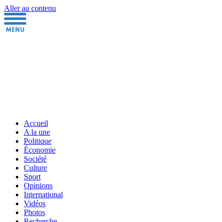
Aller au contenu
Accueil
A la une
Politique
Économie
Société
Culture
Sport
Opinions
International
Vidéos
Photos
Recherche