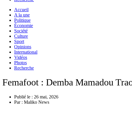
Accueil
A la une
Politique
Économie
Société
Culture
Sport
Opinions
International
Vidéos
Photos
Recherche
Femafoot : Demba Mamadou Traoré 
Publié le :
26 mai, 2026
Par :
Maliko News