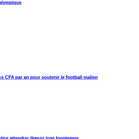
ralympique
cs CFA par an pour soutenir le football malien
ustice attendue depuis trop longtemps