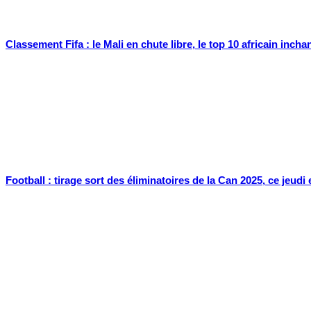
Classement Fifa : le Mali en chute libre, le top 10 africain inc
Football : tirage sort des éliminatoires de la Can 2025, ce jeud