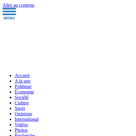
Aller au contenu
Accueil
A la une
Politique
Économie
Société
Culture
Sport
Opinions
International
Vidéos
Photos
Recherche