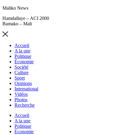
Maliko News
Hamdallaye – ACI 2000
Bamako – Mali
Accueil
A la une
Politique
Économie
Société
Culture
Sport
Opinions
International
Vidéos
Photos
Recherche
Accueil
A la une
Politique
Économie