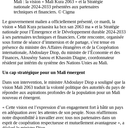
Mali : la vision « Mali Kura 2063 » et la Stratégie
nationale 2024-2033 présentées aux partenaires
techniques et financiers. © Cigma
Le gouvernement malien a officiellement présenté, ce mardi, la
vision
«
Mali Kura ɲɛtaasira ka bɛn san 2063 ma
»
et la Stratégie
nationale pour l’Émergence et le Développement durable 2024-2033
à ses partenaires techniques et financiers. Cette rencontre, organisée
sous forme de séance d’immersion et de partage, s’est tenue en
présence du ministre des Affaires étrangères et de la Coopération
internationale, Abdoulaye Diop, du ministre de l’Économie et des
Finances, Alousény Sanou et Khassim Diagne, coordonnateur
résident par intérim du système des Nations Unies au Mali.
Un cap stratégique pour un Mali émergent
Dans son intervention, le ministre Abdoulaye Diop a souligné que la
vision Mali 2063 traduit la volonté politique des autorités du pays de
répondre aux aspirations profondes de la population pour un Mali
nouveau et émergent.
« Cette vision est l’expression d’un engagement fort à bâtir un pays
en adéquation avec les attentes de son peuple. Nous réaffirmons
notre disponibilité à travailler avec tous nos partenaires dans un
esprit de coopération respectueuse et mutuellement avantageuse », a
déclaré le ministre Diop.