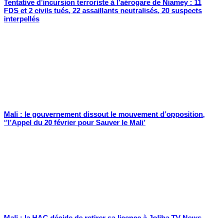
Tentative d’incursion terroriste à l’aérogare de Niamey : 11
FDS et 2 civils tués, 22 assaillants neutralisés, 20 suspects
interpellés
Mali : le gouvernement dissout le mouvement d’opposition,
‘’l’Appel du 20 février pour Sauver le Mali’
Mali : la HAC décide de retirer sa licence à Joliba TV News