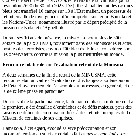
Conseil de sécurité de l’ONU a acté le retrait de la Minusma par la
résolution 2690 du 30 juin 2023. De juillet à maintenant, les casques
bleus ont transféré 10 camps sur 13 à l’Etat malien, un processus de
retrait émaillé de divergence et d’incompréhension entre Bamako et
les Nations-Unies, notamment illustré par le départ précipité de la
mission de Kidal et d’Aguelhok.
Durant ses 10 ans de présence, la mission a perdu plus de 300
soldats de la paix au Mali, notamment dans des embuscades et actes
hostiles des terroristes, environ 700 blessés. Elle est considérée par
les observateurs comme la mission la plus meurtrière au monde.
Rencontre bilatérale sur l’évaluation retrait de la Minusma
A deux semaines de la fin du retrait de la MINUSMA, cette
rencontre était un cadre d’évaluation et d’échanges spontané autour
de l’état d’avancement de l’ensemble du processus, en général, et de
la deuxième phase en particulier.
Du constat de la partie malienne, la deuxième phase, contrairement à
la première, a été émaillée d’embûches et de défis majeurs, pour des
raisons de déficit de coordination liées à des retraits précipités de la
Mission de certaines de ses emprises.
Bamako a, à cet égard, évoqué sa vive préoccupation et son
incompréhension au sujet de certains faits «
graves constatés sur