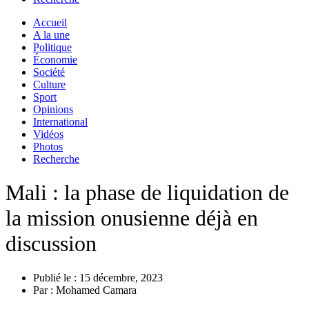
Accueil
A la une
Politique
Économie
Société
Culture
Sport
Opinions
International
Vidéos
Photos
Recherche
Mali : la phase de liquidation de
la mission onusienne déjà en
discussion
Publié le :
15 décembre, 2023
Par :
Mohamed Camara