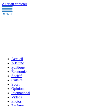
Aller au contenu
Accueil
A la une
Politique
Économie
Société
Culture
Sport
Opinions
International
Vidéos
Photos
Recherche