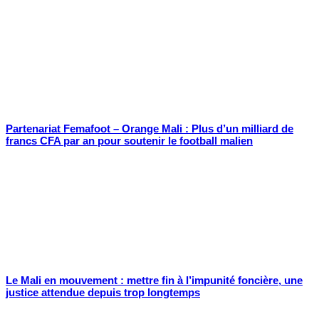
Partenariat Femafoot – Orange Mali : Plus d’un milliard de
francs CFA par an pour soutenir le football malien
Le Mali en mouvement : mettre fin à l’impunité foncière, une
justice attendue depuis trop longtemps