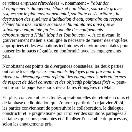
certaines emprises rétrocédées
», notamment «
l’abandon
d’équipements dangereux, létaux et non létaux, source de graves
risques sur le plan environnemental, sanitaire et sécuritaire ; la
destruction des systèmes d’adduction d’eau, contraire au respect
élémentaire des normes sociales et humanitaires ainsi que le
sabotage à empreinte professionnelle des équipements
aéroportuaires à Kidal, Mopti et Tombouctou
». A ce niveau, le
gouvernement malien a souligné la nécessité de mener des enquêtes
appropriées et des évaluations techniques et environnementales pour
panser les impacts négatifs, en conformité avec les engagements
pris..
Nonobstant ces points de divergences constatées, les deux parties
ont salué les «
efforts exceptionnels déployés pour parvenir à un
niveau de désengagement reflétant les engagements pris en termes
de respect de délai convenu et des objectifs politiques fixés
», peut-
on lire sur la page Facebook des affaires étrangères du Mali.
En plus, concernant les activités opérationnelles de retrait en cours et
de la phase de liquidation qui s’ouvre à partir du 1
er
janvier 2024,
les parties conviennent de poursuivre la collaboration, le dialogue
constructif et le pragmatisme pour trouver des solutions partagées à
certaines questions pendantes et à finaliser l’ensemble du processus,
selon les engagements pris.