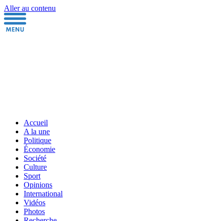
Aller au contenu
Accueil
A la une
Politique
Économie
Société
Culture
Sport
Opinions
International
Vidéos
Photos
Recherche