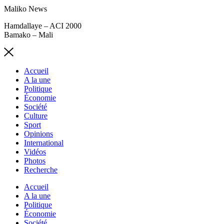
Maliko News
Hamdallaye – ACI 2000
Bamako – Mali
Accueil
A la une
Politique
Économie
Société
Culture
Sport
Opinions
International
Vidéos
Photos
Recherche
Accueil
A la une
Politique
Économie
Société