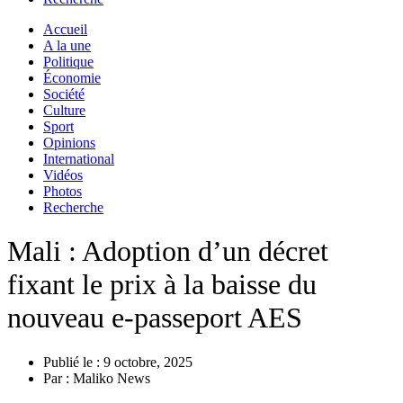
Accueil
A la une
Politique
Économie
Société
Culture
Sport
Opinions
International
Vidéos
Photos
Recherche
Mali : Adoption d’un décret
fixant le prix à la baisse du
nouveau e-passeport AES
Publié le :
9 octobre, 2025
Par :
Maliko News