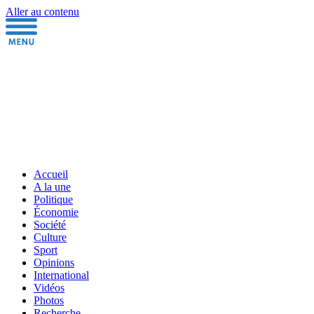
Aller au contenu
Accueil
A la une
Politique
Économie
Société
Culture
Sport
Opinions
International
Vidéos
Photos
Recherche