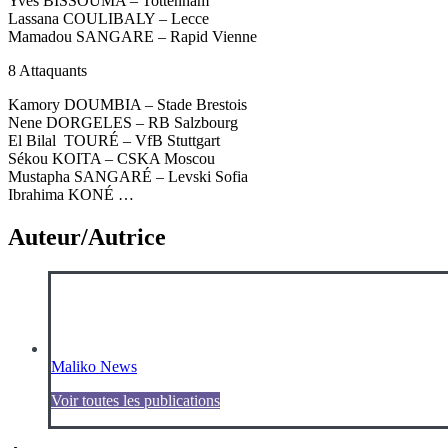
Yves BISSOUMA – Tottenham
Lassana COULIBALY – Lecce
Mamadou SANGARE – Rapid Vienne
8 Attaquants
Kamory DOUMBIA – Stade Brestois
Nene DORGELES – RB Salzbourg
El Bilal TOURÉ – VfB Stuttgart
Sékou KOITA – CSKA Moscou
Mustapha SANGARÉ – Levski Sofia
Ibrahima KONÉ …
Auteur/Autrice
Maliko News
Voir toutes les publications