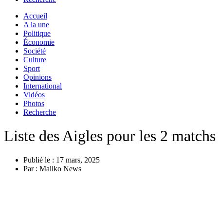
Accueil
A la une
Politique
Économie
Société
Culture
Sport
Opinions
International
Vidéos
Photos
Recherche
Liste des Aigles pour les 2 match
Publié le :
17 mars, 2025
Par :
Maliko News