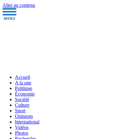
Aller au contenu
Accueil
A la une
Politique
Économie
Société
Culture
Sport
Opinions
International
Vidéos
Photos
Recherche