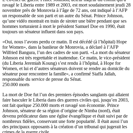
ravagé le Liberia entre 1989 et 2003, est mort soudainement jeudi 28
novembre près de Monrovia à l’âge de 72 ans, ont indiqué à l’AFP
un responsable de son parti et un autre du Sénat. Prince Johnson,
qu’une vidéo montrait en train de siroter une bière pendant que ses
hommes torturaient à mort le président Samuel Doe en 1990, était
toujours un sénateur influent dans son pays.
«Oui, nous l’avons perdu ce matin. Il est décédé (à l’hôpital) Hope
for Women», dans la banlieue de Monrovia, a déclaré à l’AFP
Wilfried Bangura, l’un des cadres de son parti. «La mort du sénateur
Johnson est très regrettable et inattendue. Ce matin, le vice-président
(du Liberia Jeremiah Koung) s’est rendu à l’hôpital, à Hope for
Women, et lui et d’autres sénateurs doivent se rendre au domicile du
sénateur pour rencontrer la famille», a confirmé Siaffa Jallah,
responsable du service de presse du Sénat.
250.000 morts
La mort de Doe fut l’un des premiers épisodes sanglants qui allaient
faire basculer le Liberia dans des guerres civiles qui, jusqu’en 2003,
ont fait quelque 250.000 morts et ravagé son économie. Prince
Johnson, sénateur de sa région d’origine de Nimba (nord), était
devenu prédicateur dans une église évangélique et était suivi par de
nombreux fidèles, conservant une forte popularité. Il était aussi l’un
des principaux opposants à la création d’un tribunal qui jugerait les
crimes de la guerre civile.