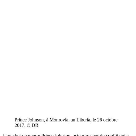
Prince Johnson, à Monrovia, au Liberia, le 26 octobre
2017. © DR
L’ex-chef de guerre Prince Johnson, acteur majeur du conflit qui a