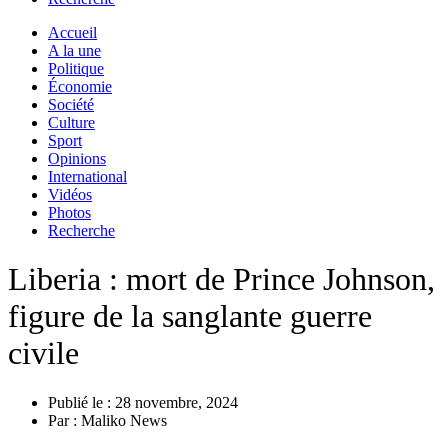
Accueil
A la une
Politique
Économie
Société
Culture
Sport
Opinions
International
Vidéos
Photos
Recherche
Liberia : mort de Prince Johnson,
figure de la sanglante guerre
civile
Publié le :
28 novembre, 2024
Par :
Maliko News