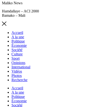
Maliko News
Hamdallaye – ACI 2000
Bamako – Mali
Accueil
A la une
Politique
Économie
Société
Culture
Sport
Opinions
International
Vidéos
Photos
Recherche
Accueil
A la une
Politique
Économie
Société