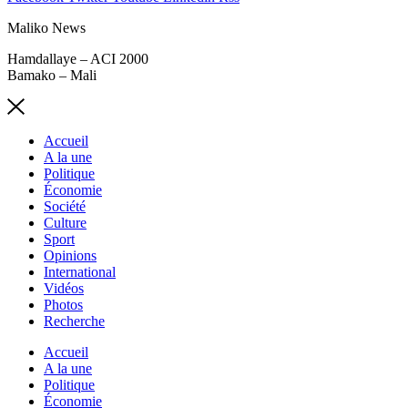
Maliko News
Hamdallaye – ACI 2000
Bamako – Mali
Accueil
A la une
Politique
Économie
Société
Culture
Sport
Opinions
International
Vidéos
Photos
Recherche
Accueil
A la une
Politique
Économie