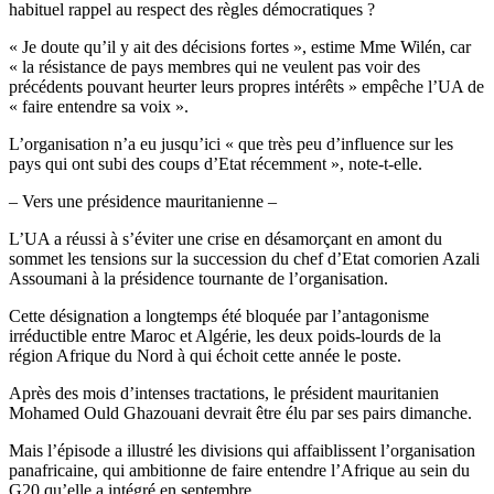
habituel rappel au respect des règles démocratiques ?
« Je doute qu’il y ait des décisions fortes », estime Mme Wilén, car
« la résistance de pays membres qui ne veulent pas voir des
précédents pouvant heurter leurs propres intérêts » empêche l’UA de
« faire entendre sa voix ».
L’organisation n’a eu jusqu’ici « que très peu d’influence sur les
pays qui ont subi des coups d’Etat récemment », note-t-elle.
– Vers une présidence mauritanienne –
L’UA a réussi à s’éviter une crise en désamorçant en amont du
sommet les tensions sur la succession du chef d’Etat comorien Azali
Assoumani à la présidence tournante de l’organisation.
Cette désignation a longtemps été bloquée par l’antagonisme
irréductible entre Maroc et Algérie, les deux poids-lourds de la
région Afrique du Nord à qui échoit cette année le poste.
Après des mois d’intenses tractations, le président mauritanien
Mohamed Ould Ghazouani devrait être élu par ses pairs dimanche.
Mais l’épisode a illustré les divisions qui affaiblissent l’organisation
panafricaine, qui ambitionne de faire entendre l’Afrique au sein du
G20 qu’elle a intégré en septembre.