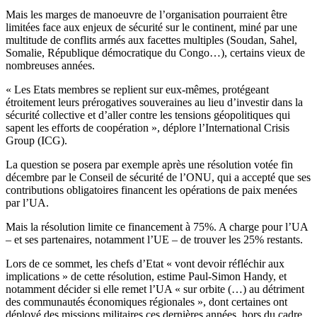
Mais les marges de manoeuvre de l’organisation pourraient être
limitées face aux enjeux de sécurité sur le continent, miné par une
multitude de conflits armés aux facettes multiples (Soudan, Sahel,
Somalie, République démocratique du Congo…), certains vieux de
nombreuses années.
« Les Etats membres se replient sur eux-mêmes, protégeant
étroitement leurs prérogatives souveraines au lieu d’investir dans la
sécurité collective et d’aller contre les tensions géopolitiques qui
sapent les efforts de coopération », déplore l’International Crisis
Group (ICG).
La question se posera par exemple après une résolution votée fin
décembre par le Conseil de sécurité de l’ONU, qui a accepté que ses
contributions obligatoires financent les opérations de paix menées
par l’UA.
Mais la résolution limite ce financement à 75%. A charge pour l’UA
– et ses partenaires, notamment l’UE – de trouver les 25% restants.
Lors de ce sommet, les chefs d’Etat « vont devoir réfléchir aux
implications » de cette résolution, estime Paul-Simon Handy, et
notamment décider si elle remet l’UA « sur orbite (…) au détriment
des communautés économiques régionales », dont certaines ont
déployé des missions militaires ces dernières années, hors du cadre