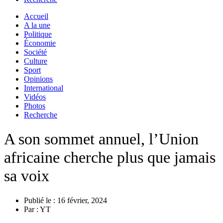
Accueil
A la une
Politique
Économie
Société
Culture
Sport
Opinions
International
Vidéos
Photos
Recherche
A son sommet annuel, l’Union
africaine cherche plus que jamais
sa voix
Publié le :
16 février, 2024
Par :
YT