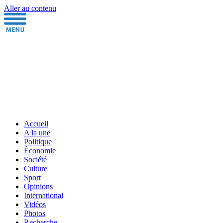
Aller au contenu
Accueil
A la une
Politique
Économie
Société
Culture
Sport
Opinions
International
Vidéos
Photos
Recherche