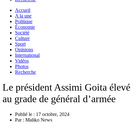
Accueil
A la une
Politique
Économie
Société
Culture
Sport
Opinions
International
Vidéos
Photos
Recherche
Le président Assimi Goita élevé
au grade de général d’armée
Publié le :
17 octobre, 2024
Par :
Maliko News