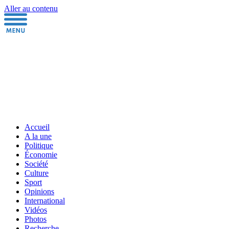
Aller au contenu
Accueil
A la une
Politique
Économie
Société
Culture
Sport
Opinions
International
Vidéos
Photos
Recherche