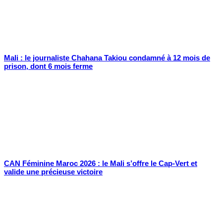
Mali : le journaliste Chahana Takiou condamné à 12 mois de
prison, dont 6 mois ferme
CAN Féminine Maroc 2026 : le Mali s’offre le Cap-Vert et
valide une précieuse victoire