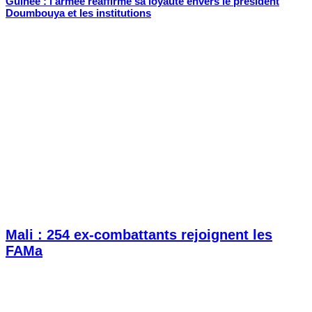
Guinée : l’armée réaffirme sa loyauté envers le président
Doumbouya et les institutions
Mali : 254 ex-combattants rejoignent les
FAMa