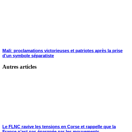
Mali: proclamations victorieuses et patriotes après la prise
d’un symbole séparatiste
Autres articles
Le FLNC ravive les tensions en Corse et rappelle que la
France n’est pas épargnée par les mouvements