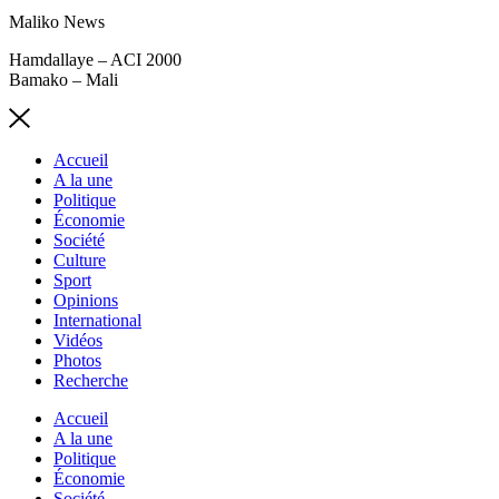
Maliko News
Hamdallaye – ACI 2000
Bamako – Mali
Accueil
A la une
Politique
Économie
Société
Culture
Sport
Opinions
International
Vidéos
Photos
Recherche
Accueil
A la une
Politique
Économie
Société