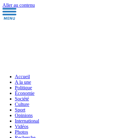
Aller au contenu
Accueil
A la une
Politique
Économie
Société
Culture
Sport
Opinions
International
Vidéos
Photos
Recherche