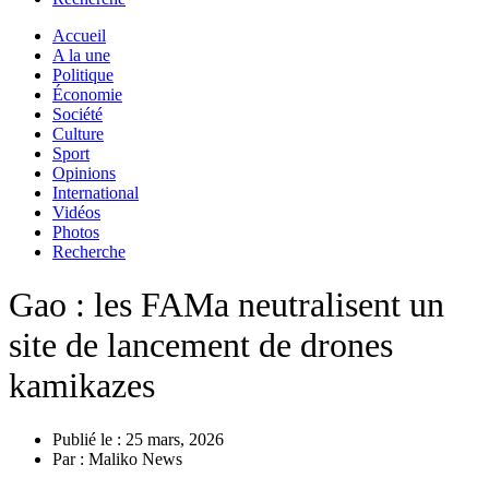
Accueil
A la une
Politique
Économie
Société
Culture
Sport
Opinions
International
Vidéos
Photos
Recherche
Gao : les FAMa neutralisent un
site de lancement de drones
kamikazes
Publié le :
25 mars, 2026
Par :
Maliko News