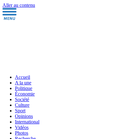
Aller au contenu
Accueil
A la une
Politique
Économie
Société
Culture
Sport
Opinions
International
Vidéos
Photos
Recherche