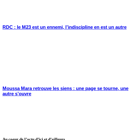
RDC : le M23 est un ennemi, l’indiscipline en est un autre
Moussa Mara retrouve les siens : une page se tourne, une
autre s’ouvre
Au coeur de l’actu d’ici et d’ailleurs