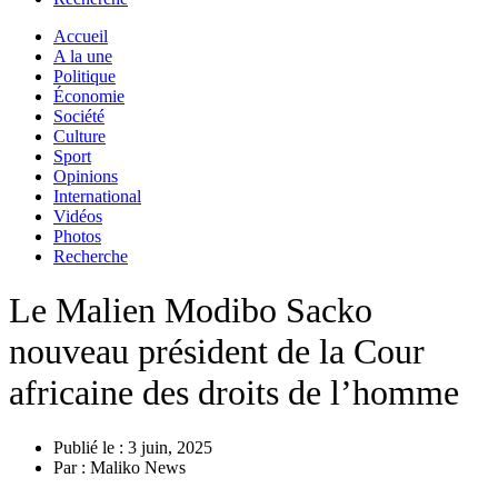
Accueil
A la une
Politique
Économie
Société
Culture
Sport
Opinions
International
Vidéos
Photos
Recherche
Le Malien Modibo Sacko
nouveau président de la Cour
africaine des droits de l’homme
Publié le :
3 juin, 2025
Par :
Maliko News