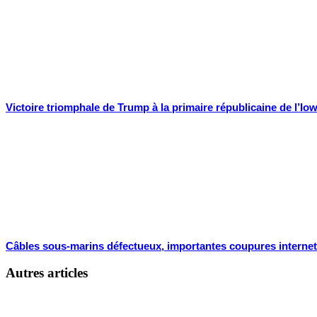
Victoire triomphale de Trump à la primaire républicaine de l’Io
Câbles sous-marins défectueux, importantes coupures internet
Autres articles