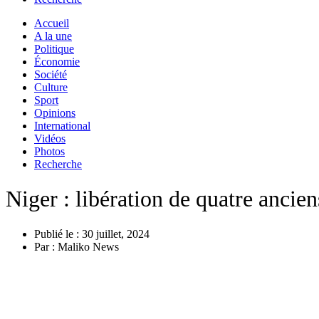
Accueil
A la une
Politique
Économie
Société
Culture
Sport
Opinions
International
Vidéos
Photos
Recherche
Niger : libération de quatre anc
Publié le :
30 juillet, 2024
Par :
Maliko News