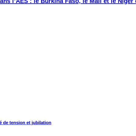
ans l’AES : le Burkina Faso, le Mali et le Niger
de tension et jubilation