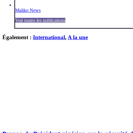
Maliko News
Voir toutes les publications
Également :
International
,
A la une