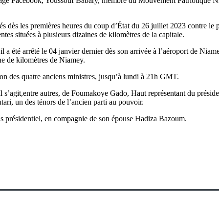
r sa page Facebook, Youssouf Babary, membre du Mouvement Patriotique 
dès les premières heures du coup d’État du 26 juillet 2023 contre le
ntes situées à plusieurs dizaines de kilomètres de la capitale.
 été arrêté le 04 janvier dernier dès son arrivée à l’aéroport de Niame
aine de kilomètres de Niamey.
ation des quatre anciens ministres, jusqu’à lundi à 21h GMT.
on. Il s’agit,entre autres, de Foumakoye Gado, Haut représentant du p
ari, un des ténors de l’ancien parti au pouvoir.
s présidentiel, en compagnie de son épouse Hadiza Bazoum.