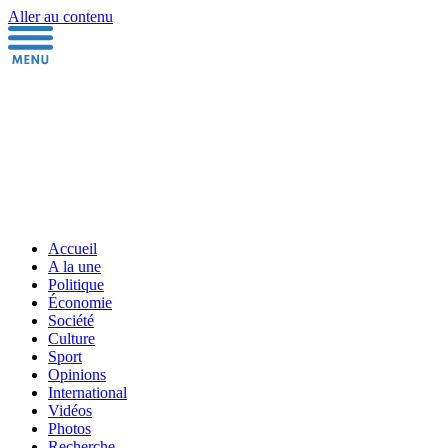
Aller au contenu
Accueil
A la une
Politique
Économie
Société
Culture
Sport
Opinions
International
Vidéos
Photos
Recherche