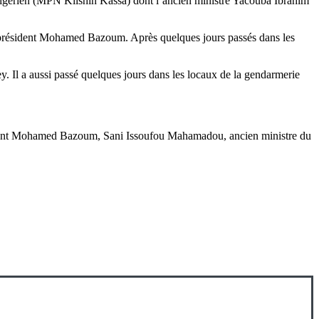
Nigérien (MPN Kiishin Kassa) dont l’ancien ministre Yacouba Ibrahim
 président Mohamed Bazoum. Après quelques jours passés dans les
y. Il a aussi passé quelques jours dans les locaux de la gendarmerie
résident Mohamed Bazoum, Sani Issoufou Mahamadou, ancien ministre du