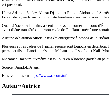
« Yacouba Ibrahim est libre. Gloire soit au seigneur », a écrit, su
est président.
Hama Adamou Souley, Ahmat Djidoud et Rabiou Abdou ont été arrêtés 
locaux de la gendarmerie, ils ont été transférés dans des prisons différe
Quant à Yacouba Ibrahim, absent du pays au moment du coup d’État, il a
avant d’être transféré à la prison civile de Ouallam située à une cent
Aucune déclaration officielle n’a été enregistrée à propos de la libér
Plusieurs autres cadres de l’ancien régime sont toujours en détenti
pétrole et fils de l’ancien président Mahamadou Issoufou et Kalla Mout
Mohamed Bazoum lui-même est toujours en résidence gardée au palai
Source : Anadolu Ajansı
En savoir plus sur
https://www.aa.com.tr/fr
Auteur/Autrice