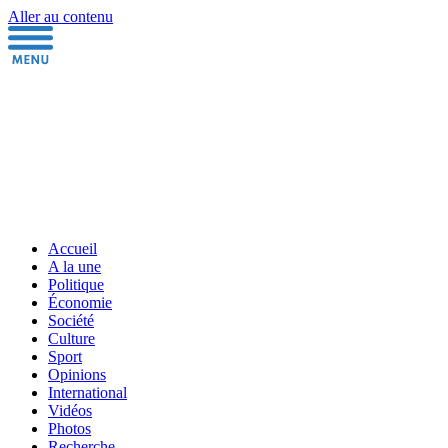
Aller au contenu
Accueil
A la une
Politique
Économie
Société
Culture
Sport
Opinions
International
Vidéos
Photos
Recherche