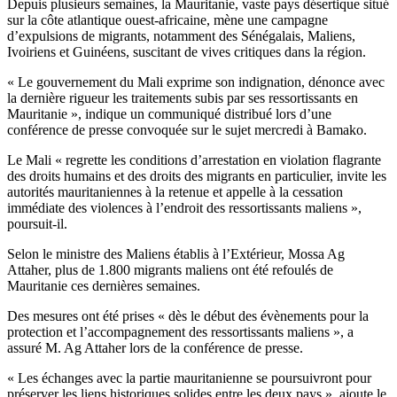
Depuis plusieurs semaines, la Mauritanie, vaste pays désertique situé
sur la côte atlantique ouest-africaine, mène une campagne
d’expulsions de migrants, notamment des Sénégalais, Maliens,
Ivoiriens et Guinéens, suscitant de vives critiques dans la région.
« Le gouvernement du Mali exprime son indignation, dénonce avec
la dernière rigueur les traitements subis par ses ressortissants en
Mauritanie », indique un communiqué distribué lors d’une
conférence de presse convoquée sur le sujet mercredi à Bamako.
Le Mali « regrette les conditions d’arrestation en violation flagrante
des droits humains et des droits des migrants en particulier, invite les
autorités mauritaniennes à la retenue et appelle à la cessation
immédiate des violences à l’endroit des ressortissants maliens »,
poursuit-il.
Selon le ministre des Maliens établis à l’Extérieur, Mossa Ag
Attaher, plus de 1.800 migrants maliens ont été refoulés de
Mauritanie ces dernières semaines.
Des mesures ont été prises « dès le début des évènements pour la
protection et l’accompagnement des ressortissants maliens », a
assuré M. Ag Attaher lors de la conférence de presse.
« Les échanges avec la partie mauritanienne se poursuivront pour
préserver les liens historiques solides entre les deux pays », ajoute le