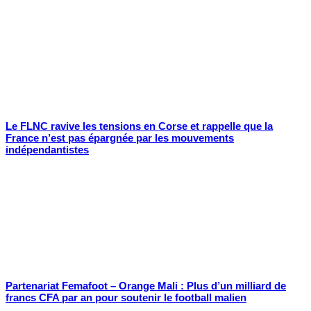
Le FLNC ravive les tensions en Corse et rappelle que la
France n’est pas épargnée par les mouvements
indépendantistes
Partenariat Femafoot – Orange Mali : Plus d’un milliard de
francs CFA par an pour soutenir le football malien