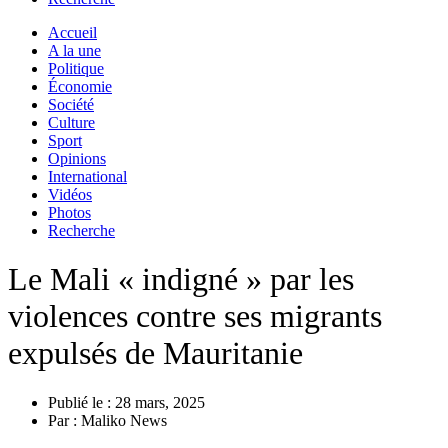
Accueil
A la une
Politique
Économie
Société
Culture
Sport
Opinions
International
Vidéos
Photos
Recherche
Le Mali « indigné » par les
violences contre ses migrants
expulsés de Mauritanie
Publié le :
28 mars, 2025
Par :
Maliko News