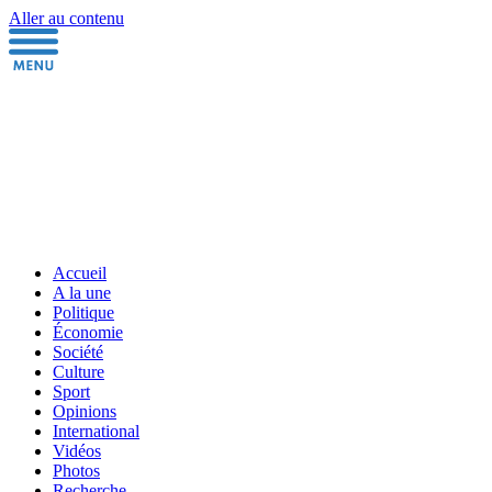
Aller au contenu
Accueil
A la une
Politique
Économie
Société
Culture
Sport
Opinions
International
Vidéos
Photos
Recherche