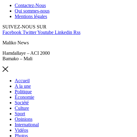
Contactez-Nous
Qui sommes-nous
Mentions légales
SUIVEZ-NOUS SUR
Facebook
Twitter
Youtube
Linkedin
Rss
Maliko News
Hamdallaye – ACI 2000
Bamako – Mali
Accueil
A la une
Politique
Économie
Société
Culture
Sport
Opinions
International
Vidéos
Photos