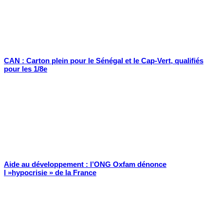
CAN : Carton plein pour le Sénégal et le Cap-Vert, qualifiés
pour les 1/8e
Aide au développement : l’ONG Oxfam dénonce
l »hypocrisie » de la France