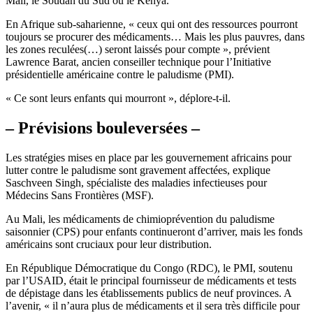
Mali, le Soudan du Sud ou le Kenya.
En Afrique sub-saharienne, « ceux qui ont des ressources pourront
toujours se procurer des médicaments… Mais les plus pauvres, dans
les zones reculées(…) seront laissés pour compte », prévient
Lawrence Barat, ancien conseiller technique pour l’Initiative
présidentielle américaine contre le paludisme (PMI).
« Ce sont leurs enfants qui mourront », déplore-t-il.
– Prévisions bouleversées –
Les stratégies mises en place par les gouvernement africains pour
lutter contre le paludisme sont gravement affectées, explique
Saschveen Singh, spécialiste des maladies infectieuses pour
Médecins Sans Frontières (MSF).
Au Mali, les médicaments de chimioprévention du paludisme
saisonnier (CPS) pour enfants continueront d’arriver, mais les fonds
américains sont cruciaux pour leur distribution.
En République Démocratique du Congo (RDC), le PMI, soutenu
par l’USAID, était le principal fournisseur de médicaments et tests
de dépistage dans les établissements publics de neuf provinces. A
l’avenir, « il n’aura plus de médicaments et il sera très difficile pour