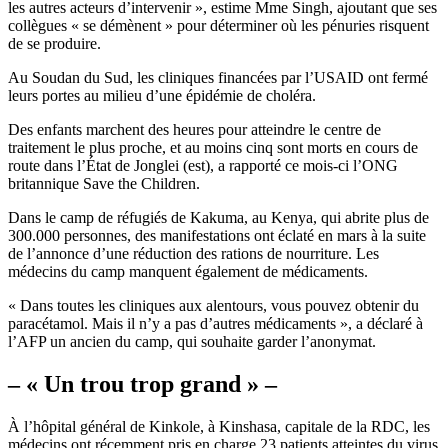
les autres acteurs d’intervenir », estime Mme Singh, ajoutant que ses
collègues « se démènent » pour déterminer où les pénuries risquent
de se produire.
Au Soudan du Sud, les cliniques financées par l’USAID ont fermé
leurs portes au milieu d’une épidémie de choléra.
Des enfants marchent des heures pour atteindre le centre de
traitement le plus proche, et au moins cinq sont morts en cours de
route dans l’État de Jonglei (est), a rapporté ce mois-ci l’ONG
britannique Save the Children.
Dans le camp de réfugiés de Kakuma, au Kenya, qui abrite plus de
300.000 personnes, des manifestations ont éclaté en mars à la suite
de l’annonce d’une réduction des rations de nourriture. Les
médecins du camp manquent également de médicaments.
« Dans toutes les cliniques aux alentours, vous pouvez obtenir du
paracétamol. Mais il n’y a pas d’autres médicaments », a déclaré à
l’AFP un ancien du camp, qui souhaite garder l’anonymat.
– « Un trou trop grand » –
À l’hôpital général de Kinkole, à Kinshasa, capitale de la RDC, les
médecins ont récemment pris en charge 23 patients atteintes du virus