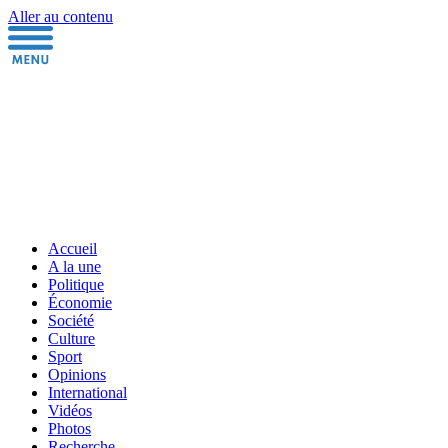
Aller au contenu
Accueil
A la une
Politique
Économie
Société
Culture
Sport
Opinions
International
Vidéos
Photos
Recherche