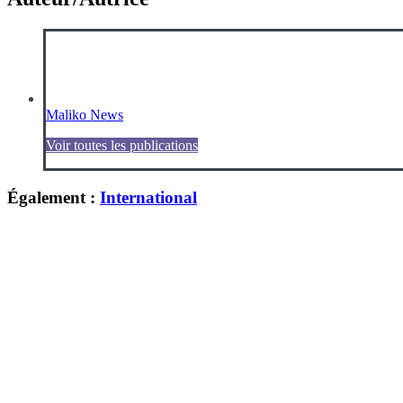
Maliko News
Voir toutes les publications
Également :
International