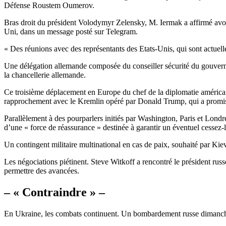
Défense Roustem Oumerov.
Bras droit du président Volodymyr Zelensky, M. Iermak a affirmé avoir 
Uni, dans un message posté sur Telegram.
« Des réunions avec des représentants des Etats-Unis, qui sont actuelle
Une délégation allemande composée du conseiller sécurité du gouvernem
la chancellerie allemande.
Ce troisième déplacement en Europe du chef de la diplomatie américaine
rapprochement avec le Kremlin opéré par Donald Trump, qui a promis d
Parallèlement à des pourparlers initiés par Washington, Paris et Londre
d’une « force de réassurance » destinée à garantir un éventuel cessez-
Un contingent militaire multinational en cas de paix, souhaité par Ki
Les négociations piétinent. Steve Witkoff a rencontré le président russe 
permettre des avancées.
– « Contraindre » –
En Ukraine, les combats continuent. Un bombardement russe dimanche 