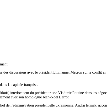
tment
our des discussions avec le président Emmanuel Macron sur le conflit e
ans la capitale française.
ff, interlocuteur du président russe Vladimir Poutine dans les négociat
alement avec son homologue Jean-Noël Barrot.
e chef de l’administration présidentielle ukrainienne, Andriï Iermak, acc