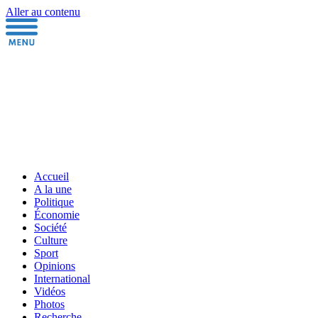
Aller au contenu
Accueil
A la une
Politique
Économie
Société
Culture
Sport
Opinions
International
Vidéos
Photos
Recherche