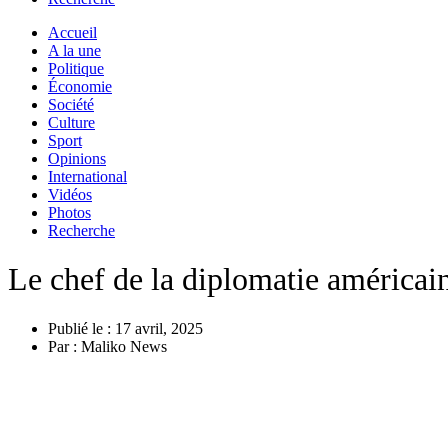
Accueil
A la une
Politique
Économie
Société
Culture
Sport
Opinions
International
Vidéos
Photos
Recherche
Le chef de la diplomatie américain
Publié le :
17 avril, 2025
Par :
Maliko News