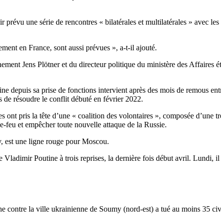
prévu une série de rencontres « bilatérales et multilatérales » avec les
ment en France, sont aussi prévues », a-t-il ajouté.
ent Jens Plötner et du directeur politique du ministère des Affaires ét
 depuis sa prise de fonctions intervient après des mois de remous entre 
e résoudre le conflit débuté en février 2022.
s ont pris la tête d’une « coalition des volontaires », composée d’une tr
le-feu et empêcher toute nouvelle attaque de la Russie.
ev, est une ligne rouge pour Moscou.
Vladimir Poutine à trois reprises, la dernière fois début avril. Lundi, il 
contre la ville ukrainienne de Soumy (nord-est) a tué au moins 35 civi