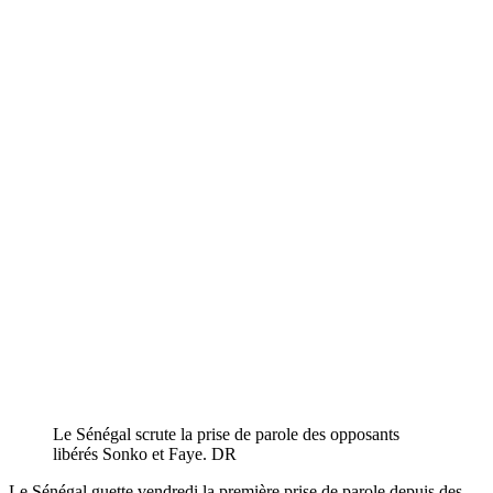
Le Sénégal scrute la prise de parole des opposants
libérés Sonko et Faye. DR
Le Sénégal guette vendredi la première prise de parole depuis des