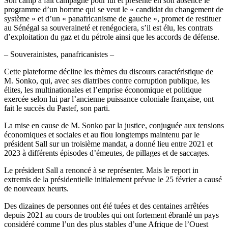
Son camp a fait campagne pour lui et présenté en son absence le
programme d’un homme qui se veut le « candidat du changement de
système » et d’un « panafricanisme de gauche », promet de restituer
au Sénégal sa souveraineté et renégociera, s’il est élu, les contrats
d’exploitation du gaz et du pétrole ainsi que les accords de défense.
– Souverainistes, panafricanistes –
Cette plateforme décline les thèmes du discours caractéristique de
M. Sonko, qui, avec ses diatribes contre corruption publique, les
élites, les multinationales et l’emprise économique et politique
exercée selon lui par l’ancienne puissance coloniale française, ont
fait le succès du Pastef, son parti.
La mise en cause de M. Sonko par la justice, conjuguée aux tensions
économiques et sociales et au flou longtemps maintenu par le
président Sall sur un troisième mandat, a donné lieu entre 2021 et
2023 à différents épisodes d’émeutes, de pillages et de saccages.
Le président Sall a renoncé à se représenter. Mais le report in
extremis de la présidentielle initialement prévue le 25 février a causé
de nouveaux heurts.
Des dizaines de personnes ont été tuées et des centaines arrêtées
depuis 2021 au cours de troubles qui ont fortement ébranlé un pays
considéré comme l’un des plus stables d’une Afrique de l’Ouest