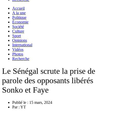
Accueil
A la une
Politique
Économie
Société
Culture
Sport
Opinions
International
Vidéos
Photos
Recherche
Le Sénégal scrute la prise de
parole des opposants libérés
Sonko et Faye
Publié le :
15 mars, 2024
Par :
YT