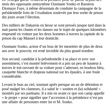
mois des opposants antisystème Ousmane Sonko et Bassirou
Diomaye Faye, à même désormais de conduire la campagne de la
présidentielle forts de l’exaltation soulevée par leur sortie de prison
dix jours avant l’élection.
Des milliers de Dakarois en liesse se sont pressés jusque tard dans la
nuit parmi les chants et les danses sur le trajet de quelques kilomètres
emprunté en voiture par les deux hommes à travers la capitale de la
prison du cap Manuel à leur domicile.
Ousmane Sonko, acteur d’un bras de fer meurtrier de plus de deux
ans avec le pouvoir, est resté invisible du plus grand nombre.
Son second, candidat à la présidentielle à sa place et avec son
assentiment, s’est montré brièvement et a pris un peu de hauteur à
travers le toit ouvrant de sa voiture pour s’adresser, en boubou bleu,
casquette blanche et drapeau national sur les épaules, à une foule
considérable.
Levant le bras au ciel, souriant après presque un an de détention et
posé malgré les clameurs, il a salué le « soutien et (la) solidarité »
montrés par ses partisans. Il a mis en avant ce que son camp appelle
« le projet » pour signifier que l’accession à la présidence n’est pas
une affaire de personnes entre lui et M. Sonko.