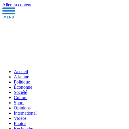
Aller au contenu
Accueil
A la une
Politique
Économie
Société
Culture
Sport
Opinions
International
Vidéos
Photos
Recherche