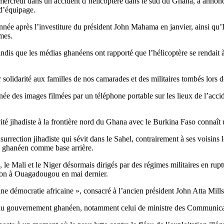
ercredi dans un accident d’hélicoptère dans le sud du Ghana, a annoncé
 d’équipage.
e après l’investiture du président John Mahama en janvier, ainsi qu
imes.
tandis que les médias ghanéens ont rapporté que l’hélicoptère se rendait
solidarité aux familles de nos camarades et des militaires tombés lors d
rnée des images filmées par un téléphone portable sur les lieux de l’acc
té jihadiste à la frontière nord du Ghana avec le Burkina Faso connaît
urrection jihadiste qui sévit dans le Sahel, contrairement à ses voisins l
ire ghanéen comme base arrière.
, le Mali et le Niger désormais dirigés par des régimes militaires en r
on à Ouagadougou en mai dernier.
ne démocratie africaine », consacré à l’ancien président John Atta Mill
 du gouvernement ghanéen, notamment celui de ministre des Communic