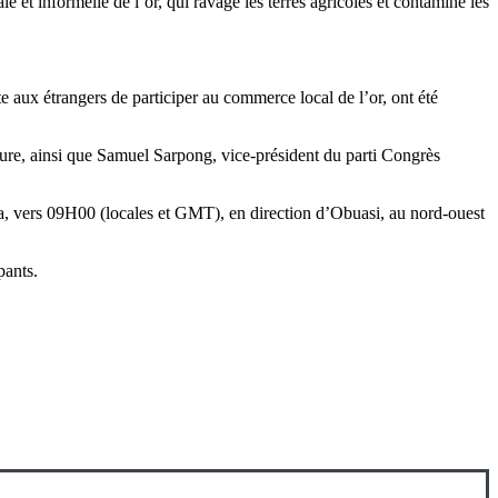
 et informelle de l’or, qui ravage les terres agricoles et contamine les
te aux étrangers de participer au commerce local de l’or, ont été
ture, ainsi que Samuel Sarpong, vice-président du parti Congrès
cra, vers 09H00 (locales et GMT), en direction d’Obuasi, au nord-ouest
pants.