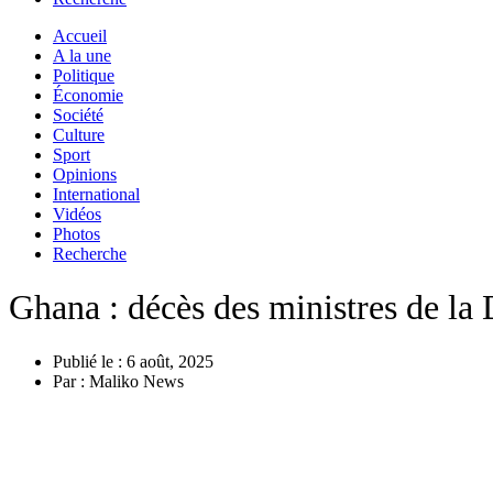
Accueil
A la une
Politique
Économie
Société
Culture
Sport
Opinions
International
Vidéos
Photos
Recherche
Ghana : décès des ministres de la
Publié le :
6 août, 2025
Par :
Maliko News