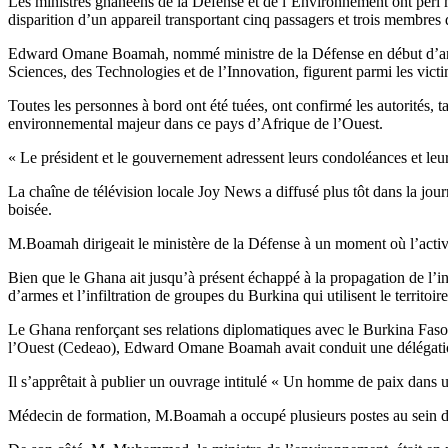
Les ministres ghanéens de la Défense et de l’Environnement ont péri m
disparition d’un appareil transportant cinq passagers et trois membres
Edward Omane Boamah, nommé ministre de la Défense en début d’anné
Sciences, des Technologies et de l’Innovation, figurent parmi les vict
Toutes les personnes à bord ont été tuées, ont confirmé les autorités, 
environnemental majeur dans ce pays d’Afrique de l’Ouest.
« Le président et le gouvernement adressent leurs condoléances et leur 
La chaîne de télévision locale Joy News a diffusé plus tôt dans la jou
boisée.
M.Boamah dirigeait le ministère de la Défense à un moment où l’activi
Bien que le Ghana ait jusqu’à présent échappé à la propagation de l’ins
d’armes et l’infiltration de groupes du Burkina qui utilisent le territo
Le Ghana renforçant ses relations diplomatiques avec le Burkina Faso
l’Ouest (Cedeao), Edward Omane Boamah avait conduit une délégati
Il s’apprêtait à publier un ouvrage intitulé « Un homme de paix dans u
Médecin de formation, M.Boamah a occupé plusieurs postes au sein