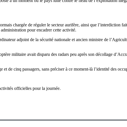
e à un moment où le pays lutte contre le fléau de l’exploitation illégale
mais chargée de réguler le secteur aurifère, ainsi que l’interdiction fai
dministration pour encadrer cette activité.
ateur adjoint de la sécurité nationale et ancien ministre de l’Agricul
coptère militaire avait disparu des radars peu après son décollage d’Ac
et de cinq passagers, sans préciser à ce moment-là l’identité des occu
ivités officielles pour la journée.