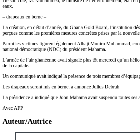
De son côté, M. Muhammed, le ministre de l’environnement, était en post
eaux.
– drapeaux en berne –
La création, en début d’année, du Ghana Gold Board, l’institution désor
perçues comme les premières mesures concrètes prises par la nouvelle a
Parmi les victimes figurent également Alhaji Muniru Muhammad, coordin
national démocratique (NDC) du président Mahama.
L’armée de l’air ghanéenne avait signalé plus tôt mercredi qu’un héli
de la capitale.
Un communiqué avait indiqué la présence de trois membres d’équipage 
Les drapeaux seront mis en berne, a annoncé Julius Debrah.
La présidence a indiqué que John Mahama avait suspendu toutes ses act
Avec AFP
Auteur/Autrice