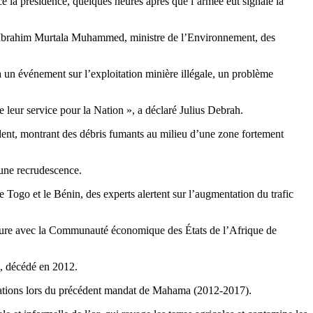
 la présidence, quelques heures après que l’armée eut signalé la
’Ibrahim Murtala Muhammed, ministre de l’Environnement, des
 à un événement sur l’exploitation minière illégale, un problème
e leur service pour la Nation », a déclaré Julius Debrah.
ident, montrant des débris fumants au milieu d’une zone fortement
 une recrudescence.
e Togo et le Bénin, des experts alertent sur l’augmentation du trafic
upture avec la Communauté économique des États de l’Afrique de
s, décédé en 2012.
ations lors du précédent mandat de Mahama (2012-2017).