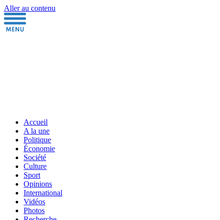
Aller au contenu
Accueil
A la une
Politique
Économie
Société
Culture
Sport
Opinions
International
Vidéos
Photos
Recherche