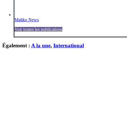
Maliko News
Voir toutes les publications
Également :
A la une
,
International