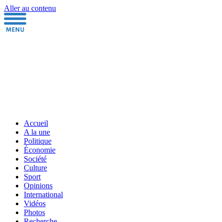
Aller au contenu
Accueil
A la une
Politique
Économie
Société
Culture
Sport
Opinions
International
Vidéos
Photos
Recherche