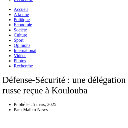
Accueil
A la une
Politique
Économie
Société
Culture
Sport
Opinions
International
Vidéos
Photos
Recherche
Défense-Sécurité : une délégation
russe reçue à Koulouba
Publié le :
5 mars, 2025
Par :
Maliko News