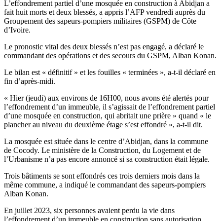
L’effondrement partiel d’une mosquée en construction à Abidjan a
fait huit morts et deux blessés, a appris l’AFP vendredi auprès du
Groupement des sapeurs-pompiers militaires (GSPM) de Côte
d’Ivoire.
Le pronostic vital des deux blessés n’est pas engagé, a déclaré le
commandant des opérations et des secours du GSPM, Alban Konan.
Le bilan est « définitif » et les fouilles « terminées », a-t-il déclaré en
fin d’après-midi.
« Hier (jeudi) aux environs de 16H00, nous avons été alertés pour
l’effondrement d’un immeuble, il s’agissait de l’effondrement partiel
d’une mosquée en construction, qui abritait une prière » quand « le
plancher au niveau du deuxième étage s’est effondré », a-t-il dit.
La mosquée est située dans le centre d’Abidjan, dans la commune
de Cocody. Le ministère de la Construction, du Logement et de
l’Urbanisme n’a pas encore annoncé si sa construction était légale.
Trois bâtiments se sont effondrés ces trois derniers mois dans la
même commune, a indiqué le commandant des sapeurs-pompiers
Alban Konan.
En juillet 2023, six personnes avaient perdu la vie dans
l’effondrement d’un immeuble en construction sans autorisation,