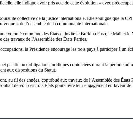
cielle, elle indique avoir pris acte de cette évolution « avec préoccupati
 poursuite collective de la justice internationale. Elle souligne que la 
 équivoque » de l’ensemble de la communauté internationale.
 une volonté commune des États et invite le Burkina Faso, le Mali et le N
e des travaux de l’Assemblée des États Parties.
éoccupations, la Présidence encourage les trois pays à participer à un 
t pas fin aux obligations juridiques contractées durant la période où un 
ent aux dispositions du Statut.
ont, au fil des années, contribué aux travaux de l’Assemblée des États Pa
 souhait de voir ces trois États poursuivre leur engagement en faveur de l