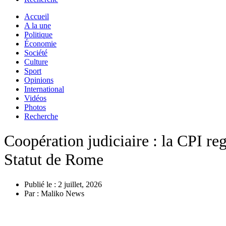
Accueil
A la une
Politique
Économie
Société
Culture
Sport
Opinions
International
Vidéos
Photos
Recherche
Coopération judiciaire : la CPI re
Statut de Rome
Publié le :
2 juillet, 2026
Par :
Maliko News