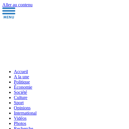
Aller au contenu
Accueil
A la une
Politique
Économie
Société
Culture
Sport
Opinions
International
Vidéos
Photos
Recherche