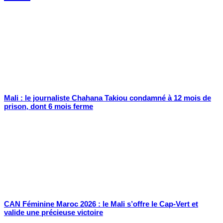
Mali : le journaliste Chahana Takiou condamné à 12 mois de
prison, dont 6 mois ferme
CAN Féminine Maroc 2026 : le Mali s’offre le Cap-Vert et
valide une précieuse victoire