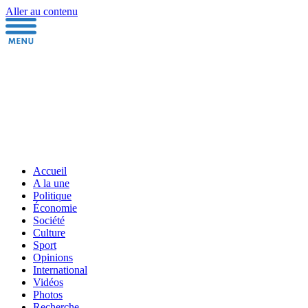
Aller au contenu
Accueil
A la une
Politique
Économie
Société
Culture
Sport
Opinions
International
Vidéos
Photos
Recherche