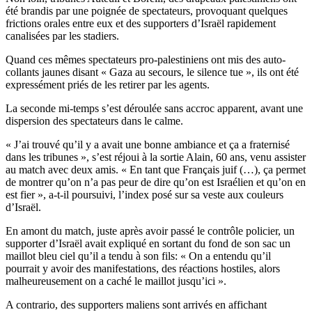
été brandis par une poignée de spectateurs, provoquant quelques
frictions orales entre eux et des supporters d’Israël rapidement
canalisées par les stadiers.
Quand ces mêmes spectateurs pro-palestiniens ont mis des auto-
collants jaunes disant « Gaza au secours, le silence tue », ils ont été
expressément priés de les retirer par les agents.
La seconde mi-temps s’est déroulée sans accroc apparent, avant une
dispersion des spectateurs dans le calme.
« J’ai trouvé qu’il y a avait une bonne ambiance et ça a fraternisé
dans les tribunes », s’est réjoui à la sortie Alain, 60 ans, venu assister
au match avec deux amis. « En tant que Français juif (…), ça permet
de montrer qu’on n’a pas peur de dire qu’on est Israélien et qu’on en
est fier », a-t-il poursuivi, l’index posé sur sa veste aux couleurs
d’Israël.
En amont du match, juste après avoir passé le contrôle policier, un
supporter d’Israël avait expliqué en sortant du fond de son sac un
maillot bleu ciel qu’il a tendu à son fils: « On a entendu qu’il
pourrait y avoir des manifestations, des réactions hostiles, alors
malheureusement on a caché le maillot jusqu’ici ».
A contrario, des supporters maliens sont arrivés en affichant