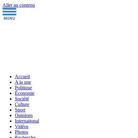
Aller au contenu
Accueil
A la une
Politique
Économie
Société
Culture
Sport
Opinions
International
Vidéos
Photos
Recherche