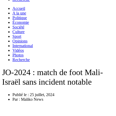
Accueil
A la une
Politique
Économie
Société
Culture
Sport
Opinions
International
Vidéos
Photos
Recherche
JO-2024 : match de foot Mali-
Israël sans incident notable
Publié le :
25 juillet, 2024
Par :
Maliko News