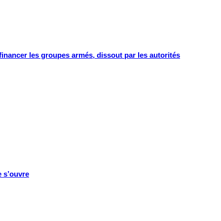
 financer les groupes armés, dissout par les autorités
e s’ouvre