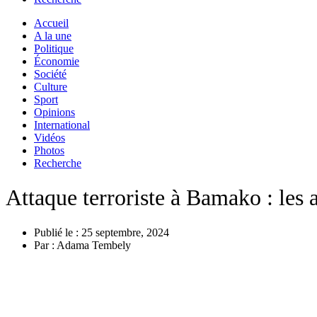
Accueil
A la une
Politique
Économie
Société
Culture
Sport
Opinions
International
Vidéos
Photos
Recherche
Attaque terroriste à Bamako : les a
Publié le :
25 septembre, 2024
Par :
Adama Tembely