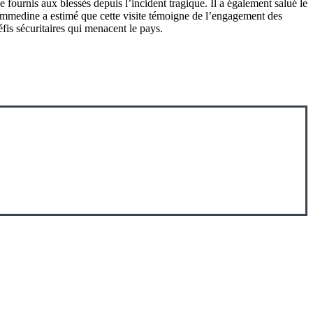
ce fournis aux blessés depuis l’incident tragique. Il a également salué le
ammedine a estimé que cette visite témoigne de l’engagement des
éfis sécuritaires qui menacent le pays.