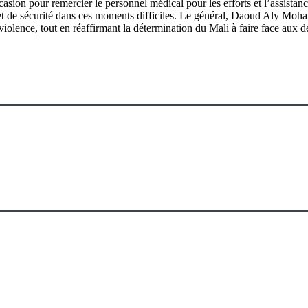
occasion pour remercier le personnel médical pour les efforts et l’assistan
 et de sécurité dans ces moments difficiles. Le général, Daoud Aly Moh
 violence, tout en réaffirmant la détermination du Mali à faire face aux d