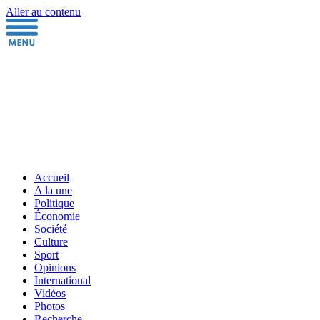
Aller au contenu
Accueil
A la une
Politique
Économie
Société
Culture
Sport
Opinions
International
Vidéos
Photos
Recherche