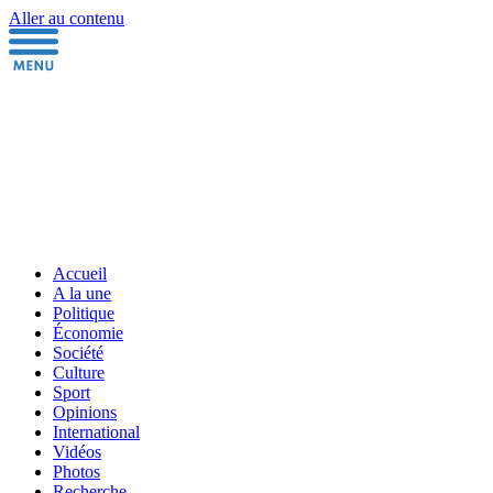
Aller au contenu
Accueil
A la une
Politique
Économie
Société
Culture
Sport
Opinions
International
Vidéos
Photos
Recherche