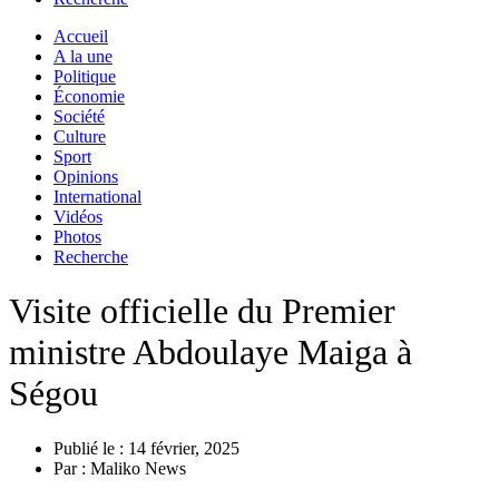
Accueil
A la une
Politique
Économie
Société
Culture
Sport
Opinions
International
Vidéos
Photos
Recherche
Visite officielle du Premier
ministre Abdoulaye Maiga à
Ségou
Publié le :
14 février, 2025
Par :
Maliko News